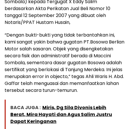
Sombala) kepada Tergugat X Eddy Salim
berdasarkan Akta Perikatan Jual Beli Nomor 10
tanggal 12 September 2007 yang dibuat oleh
Notaris/PPAT Hustam Husain,
“Dengan bukti-bukti yang tidak terbantahkan ini,
kami sangat yakin bahwa gugatan PT.Bosowa Berlian
Motor salah sasaran. Objek yang disengketakan
secara fisik dan administratif berada di Maccini
Sombala, sementara dasar gugatan Bosowa adalah
sertifikat yang berlokasi di Tanjung Merdeka. Ini jelas
merupakan error in objecto,” tegas Ahli Waris H. Abd.
Gaffar telah menguasai dan memanfaatkan lahan
tersebut secara turun-temurun.
BACA JUGA :
Miris, Dg Sila Divonis Lebih
Berat, Mira Hayati dan Agus Salim Justru
Dapat Keringanan