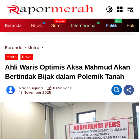
Langsung
ke
konten
Beranda
News
Sorot
Internasional
Politik
Hukri
Beranda
Metro
Metro
News
Ahli Waris Optimis Aksa Mahmud Akan
Bertindak Bijak dalam Polemik Tanah
Raden Arjuna
8 Min Baca
19 November 2025