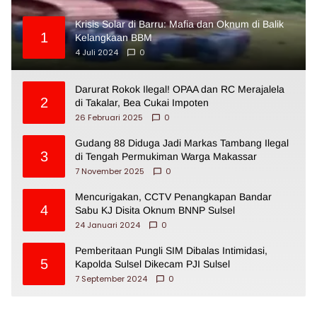
Krisis Solar di Barru: Mafia dan Oknum di Balik
1
Kelangkaan BBM
4 Juli 2024
0
Darurat Rokok Ilegal! OPAA dan RC Merajalela
2
di Takalar, Bea Cukai Impoten
26 Februari 2025
0
Gudang 88 Diduga Jadi Markas Tambang Ilegal
3
di Tengah Permukiman Warga Makassar
7 November 2025
0
Mencurigakan, CCTV Penangkapan Bandar
4
Sabu KJ Disita Oknum BNNP Sulsel
24 Januari 2024
0
Pemberitaan Pungli SIM Dibalas Intimidasi,
5
Kapolda Sulsel Dikecam PJI Sulsel
7 September 2024
0