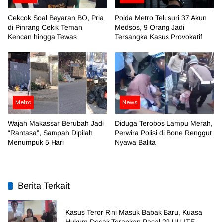
Cekcok Soal Bayaran BO, Pria
Polda Metro Telusuri 37 Akun
di Pinrang Cekik Teman
Medsos, 9 Orang Jadi
Kencan hingga Tewas
Tersangka Kasus Provokatif
Metro
News
Wajah Makassar Berubah Jadi
Diduga Terobos Lampu Merah,
“Rantasa”, Sampah Dipilah
Perwira Polisi di Bone Renggut
Menumpuk 5 Hari
Nyawa Balita
Berita Terkait
Kasus Teror Rini Masuk Babak Baru, Kuasa
Hukum Desak Terapkan Pasal 29 UU ITE