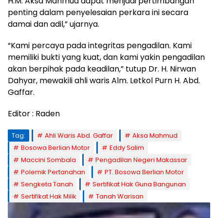
H.M. Aksa Mahmud dapat menjadi pertimbangan
penting dalam penyelesaian perkara ini secara
damai dan adil,” ujarnya.
“Kami percaya pada integritas pengadilan. Kami
memiliki bukti yang kuat, dan kami yakin pengadilan
akan berpihak pada keadilan,” tutup Dr. H. Nirwan
Dahyar, mewakili ahli waris Alm. Letkol Purn H. Abd.
Gaffar.
Editor : Raden
Tag:
Ahli Waris Abd. Gaffar
Aksa Mahmud
Bosowa Berlian Motor
Eddy Salim
Maccini Sombala
Pengadilan Negeri Makassar
Polemik Pertanahan
PT. Bosowa Berlian Motor
Sengketa Tanah
Sertifikat Hak Guna Bangunan
Sertifikat Hak Milik
Tanah Warisan