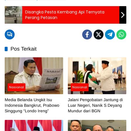
Disangka Pesta Kembang Api Ternyata
Perang Petasan
Pos Terkait
Nasional
Nasional
Media Belanda Ungkit Isu
Jalani Pengobatan Jantung di
Indonesia Bangkrut, Prabowo
Luar Negeri, Nanik S Deyang
Singgung “Londo Ireng”
Mundur dari BGN