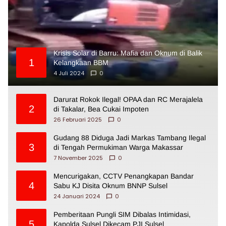
Krisis Solar di Barru: Mafia dan Oknum di Balik
1
Kelangkaan BBM
4 Juli 2024
0
Darurat Rokok Ilegal! OPAA dan RC Merajalela
2
di Takalar, Bea Cukai Impoten
26 Februari 2025
0
Gudang 88 Diduga Jadi Markas Tambang Ilegal
3
di Tengah Permukiman Warga Makassar
7 November 2025
0
Mencurigakan, CCTV Penangkapan Bandar
4
Sabu KJ Disita Oknum BNNP Sulsel
24 Januari 2024
0
Pemberitaan Pungli SIM Dibalas Intimidasi,
5
Kapolda Sulsel Dikecam PJI Sulsel