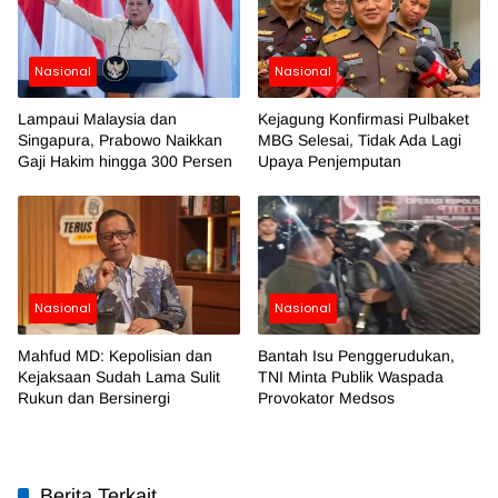
Nasional
Nasional
Lampaui Malaysia dan
Kejagung Konfirmasi Pulbaket
Singapura, Prabowo Naikkan
MBG Selesai, Tidak Ada Lagi
Gaji Hakim hingga 300 Persen
Upaya Penjemputan
Nasional
Nasional
Mahfud MD: Kepolisian dan
Bantah Isu Penggerudukan,
Kejaksaan Sudah Lama Sulit
TNI Minta Publik Waspada
Rukun dan Bersinergi
Provokator Medsos
Berita Terkait