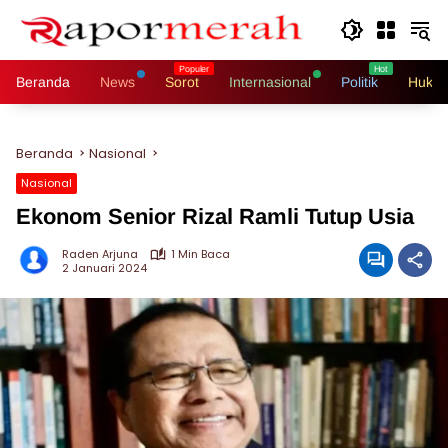
Langsung
ke
konten
Beranda
News
Sorot
Internasional
Politik
Hukri
Beranda
Nasional
Nasional
Ekonom Senior Rizal Ramli Tutup Usia
Raden Arjuna
1 Min Baca
2 Januari 2024