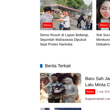
News
News
Demo Rusuh di Lapas Bollangi,
Sok Suci
Sejumlah Mahasiswa Dipukuli
Menkuncr
Saat Protes Narkoba
Diskakma
Berita Terkait
Baru Sah Jad
Lalu Minta C
News
1 Juli 20
Rapormerah.com