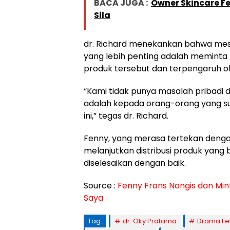
BACA JUGA :
Owner Skincare F
Sila
dr. Richard menekankan bahwa mes
yang lebih penting adalah memint
produk tersebut dan terpengaruh 
“Kami tidak punya masalah pribadi
adalah kepada orang-orang yang 
ini,” tegas dr. Richard.
Fenny, yang merasa tertekan dengan k
melanjutkan distribusi produk yang
diselesaikan dengan baik.
Source :
Fenny Frans Nangis dan Mint
Saya
Tag:
dr. Oky Pratama
Drama Fe