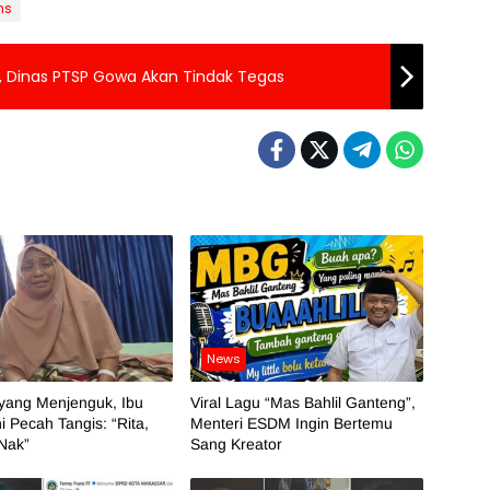
ns
K, Dinas PTSP Gowa Akan Tindak Tegas
News
yang Menjenguk, Ibu
Viral Lagu “Mas Bahlil Ganteng”,
ni Pecah Tangis: “Rita,
Menteri ESDM Ingin Bertemu
 Nak”
Sang Kreator