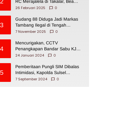
2
RC Merajalela di Takalar, Bea
Cukai Impoten
26 Februari 2025
0
Gudang 88 Diduga Jadi Markas
3
Tambang Ilegal di Tengah
Permukiman Warga Makassar
7 November 2025
0
Mencurigakan, CCTV
4
Penangkapan Bandar Sabu KJ
Disita Oknum BNNP Sulsel
24 Januari 2024
0
Pemberitaan Pungli SIM Dibalas
5
Intimidasi, Kapolda Sulsel
Dikecam PJI Sulsel
7 September 2024
0