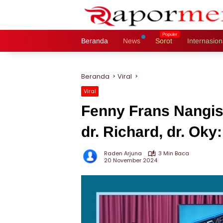
Langsung
ke
konten
Beranda
News
Sorot
Internasion
Beranda
Viral
Viral
Fenny Frans Nangis
dr. Richard, dr. Ok
Raden Arjuna
3 Min Baca
20 November 2024