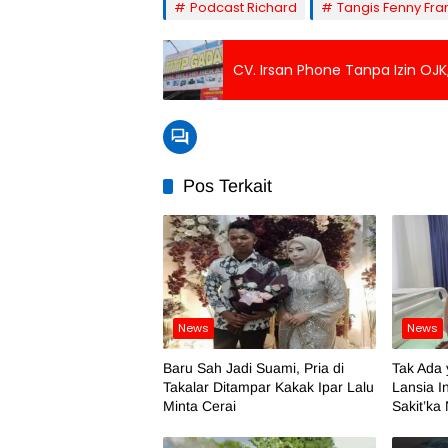
Podcast Richard
Tangis Fenny Fra
CV. Irsan Phone Tanpa Izin OJ
Pos Terkait
News
News
Baru Sah Jadi Suami, Pria di
Tak Ada 
Takalar Ditampar Kakak Ipar Lalu
Lansia I
Minta Cerai
Sakit’ka