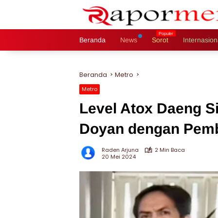
Langsung
ke
konten
Beranda
News
Sorot
Internasion
Beranda
Metro
Metro
Level Atox Daeng S
Doyan dengan Pem
Raden Arjuna
2 Min Baca
20 Mei 2024