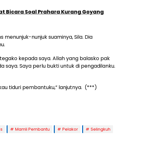
at Bicara Soal Prahara Kurang Goyang
s menunjuk-nunjuk suaminya, Sila. Dia
u.
itu tegako kepada saya. Allah yang balasko pak
saya. Saya perlu bukti untuk di pengadilanku.
au tiduri pembantuku,” lanjutnya. (***)
ns
Mamli Pembantu
Pelakor
Selingkuh