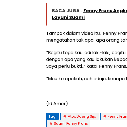
BACA JUGA :
Fenny Frans Angk
Layani Suami
Tampak dalam video itu, Fenny Fran
mengatakan tak apa-apa orang tah
“Begitu tega kau jadi laki-laki, beg
dengan apa yang kau lakukan kepada 
Saya perlu bukti.,” kata Fenny Frans.
“Mau ko apakah, nah adaja, kenapa k
(Id Amor)
Tag:
Atox Daeng Sija
Fenny Fra
Suami Fenny Frans