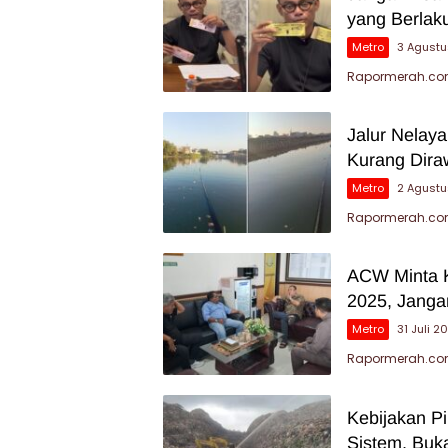
yang Berlak
Metro
3 Agust
Rapormerah.com
Jalur Nelay
Kurang Dira
Metro
2 Agust
Rapormerah.com 
ACW Minta K
2025, Jang
Metro
31 Juli 2
Rapormerah.com
Kebijakan P
Sistem, Buk