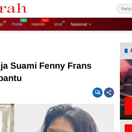
al
Politik
Hukrim
Viral
Nasional
ija Suami Fenny Frans
bantu