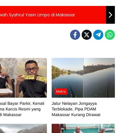
h Syahrul Yasin Limpo di Makassar
Metro
sal Bayar Parkir, Kenali
Jalur Nelayan Jongayya
na Karcis Resmi yang
Terblokade, Pipa PDAM
di Makassar
Makassar Kurang Dirawat