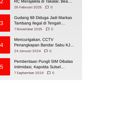
2
RC Merajalela di Takalar, Bea
Cukai Impoten
26 Februari 2025
0
Gudang 88 Diduga Jadi Markas
3
Tambang Ilegal di Tengah
Permukiman Warga Makassar
7 November 2025
0
Mencurigakan, CCTV
4
Penangkapan Bandar Sabu KJ
Disita Oknum BNNP Sulsel
24 Januari 2024
0
Pemberitaan Pungli SIM Dibalas
5
Intimidasi, Kapolda Sulsel
Dikecam PJI Sulsel
7 September 2024
0