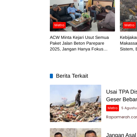
Metro
Metro
ACW Minta Kejari Usut Semua
Kebijaka
Paket Jalan Beton Parepare
Makassa
2025, Jangan Hanya Fokus
Sistem, 
Temuan BPK
Berita Terkait
Usai TPA Di
Geser Beban
Metro
5 Agust
Rapormerah.com
Jangan Asal