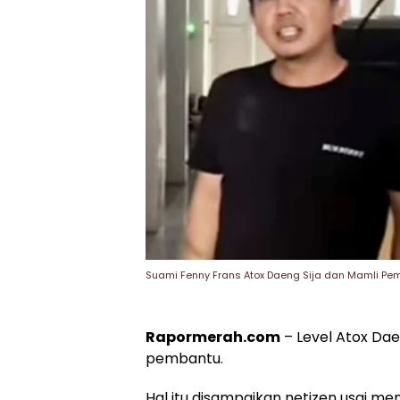
Suami Fenny Frans Atox Daeng Sija dan Mamli Pem
Rapormerah.com
– Level Atox Dae
pembantu.
Hal itu disampaikan netizen usai me