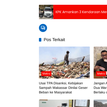
KPK Amankan 3 Kendaraan Mewa
Pos Terkait
Metro
Metro
Usai TPA Disanksi, Kebijakan
Jangan A
Sampah Makassar Dinilai Geser
Dua War
Beban ke Masyarakat
Berlaku 