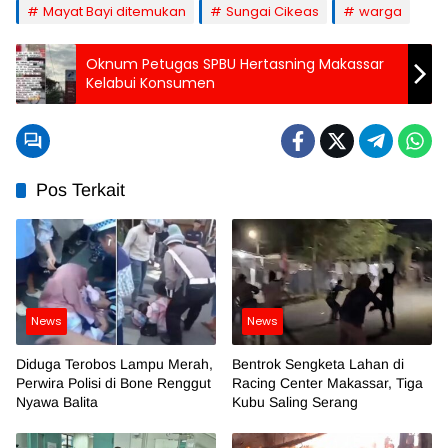
Mayat Bayi ditemukan
Sungai Cikeas
warga
Oknum Petugas SPBU Hertasning Makassar
Kelabui Konsumen
Pos Terkait
News
News
Diduga Terobos Lampu Merah,
Bentrok Sengketa Lahan di
Perwira Polisi di Bone Renggut
Racing Center Makassar, Tiga
Nyawa Balita
Kubu Saling Serang