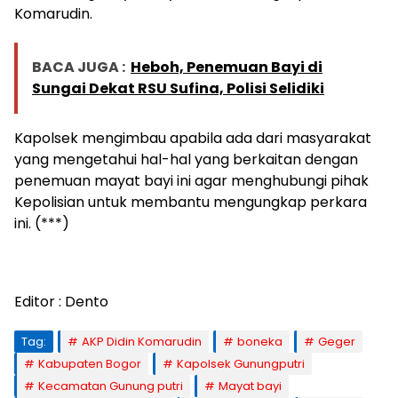
Komarudin.
BACA JUGA :
Heboh, Penemuan Bayi di
Sungai Dekat RSU Sufina, Polisi Selidiki
Kapolsek mengimbau apabila ada dari masyarakat
yang mengetahui hal-hal yang berkaitan dengan
penemuan mayat bayi ini agar menghubungi pihak
Kepolisian untuk membantu mengungkap perkara
ini. (***)
Editor : Dento
Tag:
AKP Didin Komarudin
boneka
Geger
Kabupaten Bogor
Kapolsek Gunungputri
Kecamatan Gunung putri
Mayat bayi