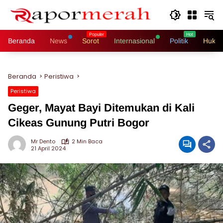
Langsung
ke
konten
Beranda
News
Sorot
Internasional
Politik
Hukri
Beranda
Peristiwa
Peristiwa
Geger, Mayat Bayi Ditemukan di Kali
Cikeas Gunung Putri Bogor
Mr Dento
2 Min Baca
21 April 2024