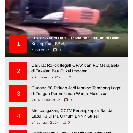
Krisis Solar di Barru: Mafia dan Oknum di Balik
1
Kelangkaan BBM
4 Juli 2024
0
Darurat Rokok Ilegal! OPAA dan RC Merajalela
2
di Takalar, Bea Cukai Impoten
26 Februari 2025
0
Gudang 88 Diduga Jadi Markas Tambang Ilegal
3
di Tengah Permukiman Warga Makassar
7 November 2025
0
Mencurigakan, CCTV Penangkapan Bandar
4
Sabu KJ Disita Oknum BNNP Sulsel
24 Januari 2024
0
Pemberitaan Pungli SIM Dibalas Intimidasi,