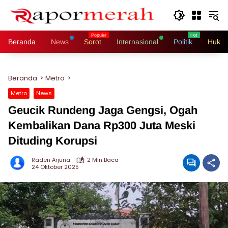
Langsung
ke
konten
Beranda
News
Sorot
Internasional
Politik
Hukri
Beranda
Metro
Metro
News
Geucik Rundeng Jaga Gengsi, Ogah
Kembalikan Dana Rp300 Juta Meski
Dituding Korupsi
Raden Arjuna
2 Min Baca
24 Oktober 2025