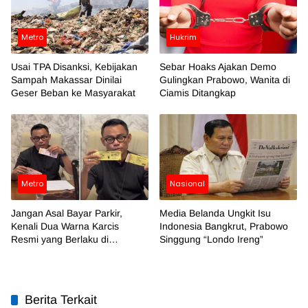
Metro
Hukrim
Usai TPA Disanksi, Kebijakan
Sebar Hoaks Ajakan Demo
Sampah Makassar Dinilai
Gulingkan Prabowo, Wanita di
Geser Beban ke Masyarakat
Ciamis Ditangkap
Metro
Nasional
Jangan Asal Bayar Parkir,
Media Belanda Ungkit Isu
Kenali Dua Warna Karcis
Indonesia Bangkrut, Prabowo
Resmi yang Berlaku di
Singgung “Londo Ireng”
Makassar
Berita Terkait