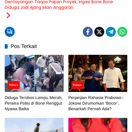
Gentayangan Tanpa Papan Proyek, Irigasi Bone Bone
Diduga Jadi Ajang Main Anggaran
Pos Terkait
News
News
Diduga Terobos Lampu Merah,
Perjanjian Rahasia Prabowo–
Perwira Polisi di Bone Renggut
Jokowi Dirumorkan ‘Bocor’,
Nyawa Balita
Benarkah Pernah Ada?