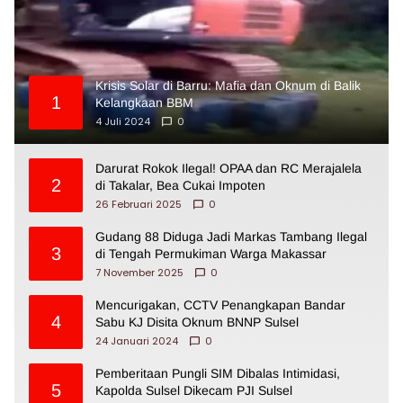
Krisis Solar di Barru: Mafia dan Oknum di Balik
1
Kelangkaan BBM
4 Juli 2024
0
Darurat Rokok Ilegal! OPAA dan RC Merajalela
2
di Takalar, Bea Cukai Impoten
26 Februari 2025
0
Gudang 88 Diduga Jadi Markas Tambang Ilegal
3
di Tengah Permukiman Warga Makassar
7 November 2025
0
Mencurigakan, CCTV Penangkapan Bandar
4
Sabu KJ Disita Oknum BNNP Sulsel
24 Januari 2024
0
Pemberitaan Pungli SIM Dibalas Intimidasi,
5
Kapolda Sulsel Dikecam PJI Sulsel