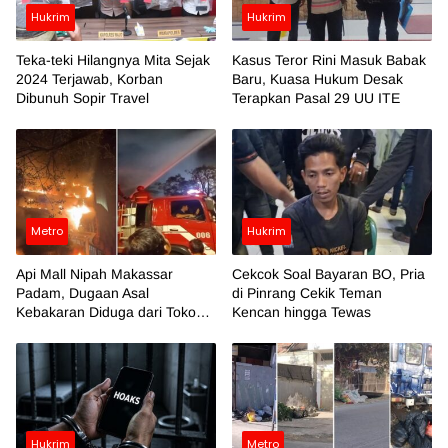
Hukrim
Hukrim
Teka-teki Hilangnya Mita Sejak
Kasus Teror Rini Masuk Babak
2024 Terjawab, Korban
Baru, Kuasa Hukum Desak
Dibunuh Sopir Travel
Terapkan Pasal 29 UU ITE
Metro
Hukrim
Api Mall Nipah Makassar
Cekcok Soal Bayaran BO, Pria
Padam, Dugaan Asal
di Pinrang Cekik Teman
Kebakaran Diduga dari Toko
Kencan hingga Tewas
Azko
Hukrim
Metro