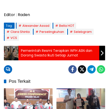
Editor : Raden
Tag:
Alexander Assad
Bella HOT
Clara Shinta
Perselingkuhan
Selebgram
VCS
Pemerintah Resmi Terapkan WFH ASN dan
Dorong Swasta Ikuti Setiap Jumat
Pos Terkait