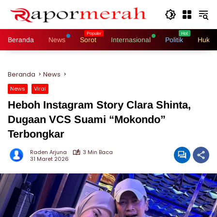
Langsung
ke
konten
Beranda
News
Sorot
Internasional
Politik
Hukri
Beranda
News
News
Viral
Heboh Instagram Story Clara Shinta,
Dugaan VCS Suami “Mokondo”
Terbongkar
Raden Arjuna
3 Min Baca
31 Maret 2026