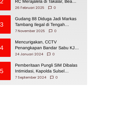
2
RC Merajalela di Takalar, Bea
Cukai Impoten
26 Februari 2025
0
Gudang 88 Diduga Jadi Markas
3
Tambang Ilegal di Tengah
Permukiman Warga Makassar
7 November 2025
0
Mencurigakan, CCTV
4
Penangkapan Bandar Sabu KJ
Disita Oknum BNNP Sulsel
24 Januari 2024
0
Pemberitaan Pungli SIM Dibalas
5
Intimidasi, Kapolda Sulsel
Dikecam PJI Sulsel
7 September 2024
0