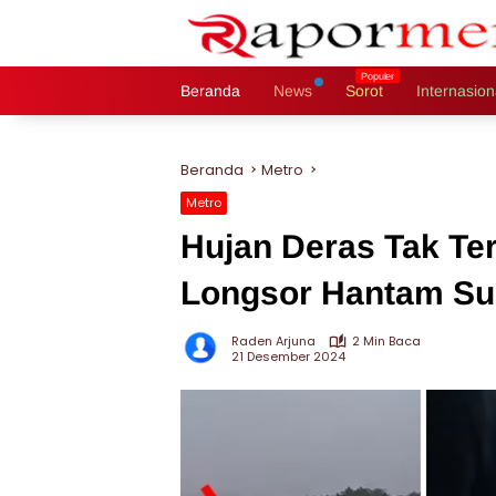
Langsung
ke
konten
Beranda
News
Sorot
Internasion
Beranda
Metro
Metro
Hujan Deras Tak Te
Longsor Hantam Su
Raden Arjuna
2 Min Baca
21 Desember 2024