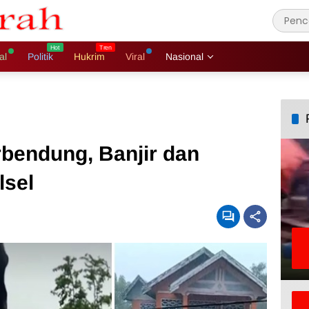
al
Politik
Hukrim
Viral
Nasional
rbendung, Banjir dan
lsel