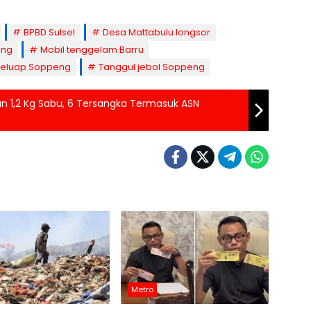
BPBD Sulsel
Desa Mattabulu longsor
eng
Mobil tenggelam Barru
meluap Soppeng
Tanggul jebol Soppeng
n 1,2 Kg Sabu, 6 Tersangka Termasuk ASN
Metro