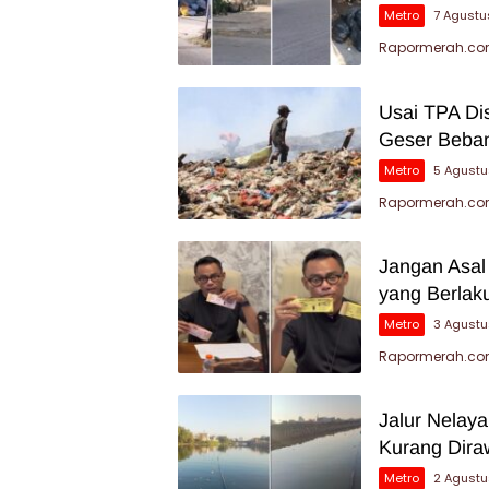
Metro
7 Agustu
Rapormerah.com
Usai TPA Di
Geser Beban
Metro
5 Agust
Rapormerah.com
Jangan Asal
yang Berlak
Metro
3 Agust
Rapormerah.com
Jalur Nelay
Kurang Dira
Metro
2 Agust