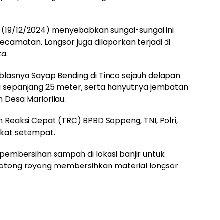
s (19/12/2024) menyebabkan sungai-sungai ini
ecamatan. Longsor juga dilaporkan terjadi di
a.
mblasnya Sayap Bending di Tinco sejauh delapan
a sepanjang 25 meter, serta hanyutnya jembatan
Desa Mariorilau.
Reaksi Cepat (TRC) BPBD Soppeng, TNI, Polri,
akat setempat.
 pembersihan sampah di lokasi banjir untuk
gotong royong membersihkan material longsor