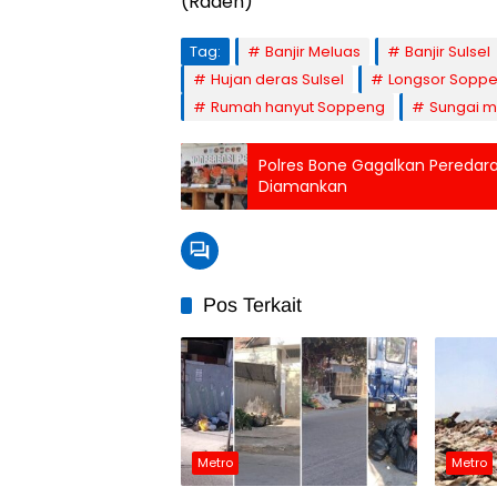
(Raden)
Tag:
Banjir Meluas
Banjir Sulsel
Hujan deras Sulsel
Longsor Sopp
Rumah hanyut Soppeng
Sungai 
Polres Bone Gagalkan Peredara
Diamankan
Pos Terkait
Metro
Metro