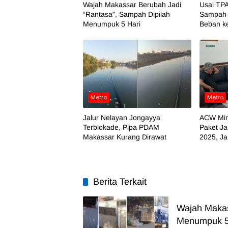
Wajah Makassar Berubah Jadi
Usai TPA
“Rantasa”, Sampah Dipilah
Sampah 
Menumpuk 5 Hari
Beban k
Metro
Metro
Jalur Nelayan Jongayya
ACW Min
Terblokade, Pipa PDAM
Paket Ja
Makassar Kurang Dirawat
2025, J
Temuan
Berita Terkait
Wajah Makas
Menumpuk 5