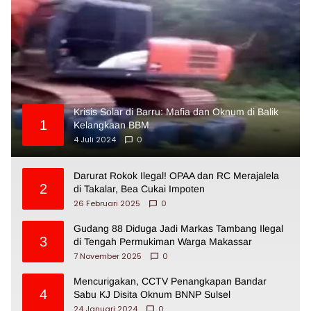
Krisis Solar di Barru: Mafia dan Oknum di Balik
1
Kelangkaan BBM
4 Juli 2024
0
Darurat Rokok Ilegal! OPAA dan RC Merajalela
2
di Takalar, Bea Cukai Impoten
26 Februari 2025
0
Gudang 88 Diduga Jadi Markas Tambang Ilegal
3
di Tengah Permukiman Warga Makassar
7 November 2025
0
Mencurigakan, CCTV Penangkapan Bandar
4
Sabu KJ Disita Oknum BNNP Sulsel
24 Januari 2024
0