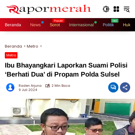
Langsung
ke
konten
Beranda
News
Sorot
Internasional
Politik
Hukri
Beranda
Metro
Metro
Ibu Bhayangkari Laporkan Suami Polisi
‘Berhati Dua’ di Propam Polda Sulsel
Raden Arjuna
2 Min Baca
9 Juli 2024