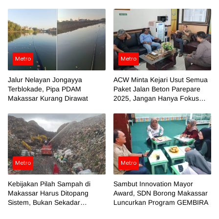
Makassar
Metro
Metro
Jalur Nelayan Jongayya
ACW Minta Kejari Usut Semua
Terblokade, Pipa PDAM
Paket Jalan Beton Parepare
Makassar Kurang Dirawat
2025, Jangan Hanya Fokus
Temuan BPK
Metro
Metro
Kebijakan Pilah Sampah di
Sambut Innovation Mayor
Makassar Harus Ditopang
Award, SDN Borong Makassar
Sistem, Bukan Sekadar
Luncurkan Program GEMBIRA
Regulasi