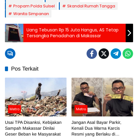
Propam Polda Sulsel
Skandal Rumah Tangga
Wanita Simpanan
Uang Tebusan Rp 15 Juta Hangus, AS Tetap
Tersangka Penadahan di Makassar
Pos Terkait
Metro
Metro
Usai TPA Disanksi, Kebijakan
Jangan Asal Bayar Parkir,
Sampah Makassar Dinilai
Kenali Dua Warna Karcis
Geser Beban ke Masyarakat
Resmi yang Berlaku di