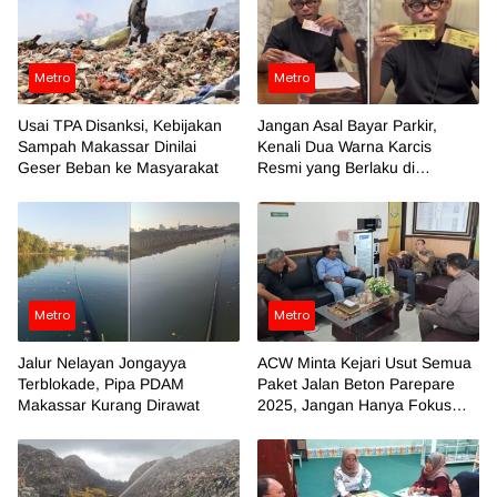
Metro
Metro
Usai TPA Disanksi, Kebijakan
Jangan Asal Bayar Parkir,
Sampah Makassar Dinilai
Kenali Dua Warna Karcis
Geser Beban ke Masyarakat
Resmi yang Berlaku di
Makassar
Metro
Metro
Jalur Nelayan Jongayya
ACW Minta Kejari Usut Semua
Terblokade, Pipa PDAM
Paket Jalan Beton Parepare
Makassar Kurang Dirawat
2025, Jangan Hanya Fokus
Temuan BPK