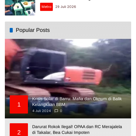
Metro
29 Juli 2026
Popular Posts
Krisis Solar di Barru: Mafia dan Oknum di Balik
1
Kelangkaan BBM
4 Juli 2024
0
Darurat Rokok Ilegal! OPAA dan RC Merajalela
2
di Takalar, Bea Cukai Impoten