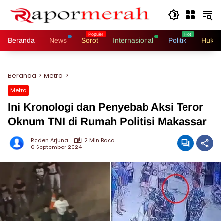
Langsung
ke
konten
Beranda
News
Sorot
Internasional
Politik
Hukri
Beranda
Metro
Metro
Ini Kronologi dan Penyebab Aksi Teror
Oknum TNI di Rumah Politisi Makassar
Raden Arjuna
2 Min Baca
6 September 2024