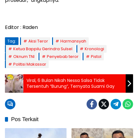
prosedur,” ungkapnya.
Editor : Raden
Tag:
Aksi Teror
Harmansyah
Ketua Bappilu Gerindra Sulsel
Kronologi
Oknum TNI
Penyebab teror
Pistol
Politisi Makassar
Viral, 6 Bulan Nikah Nessa Salsa Tidak
Tersentuh “Burung”, Ternyata Suami Gay
Pos Terkait