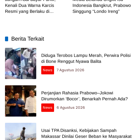
Kenali Dua Warna Karcis
Indonesia Bangkrut, Prabowo
Resmi yang Berlaku di
Singgung “Londo Ireng”
Makassar
Berita Terkait
Diduga Terobos Lampu Merah, Perwira Polisi
di Bone Renggut Nyawa Balita
News
7 Agustus 2026
Perjanjian Rahasia Prabowo–Jokowi
Dirumorkan ‘Bocor’, Benarkah Pernah Ada?
News
6 Agustus 2026
Usai TPA Disanksi, Kebijakan Sampah
Makassar Dinilai Geser Beban ke Masyarakat