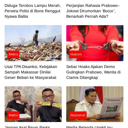
Diduga Terobos Lampu Merah,
Perjanjian Rahasia Prabowo–
Perwira Polisi di Bone Renggut
Jokowi Dirumorkan ‘Bocor’,
Nyawa Balita
Benarkah Pernah Ada?
Metro
Hukrim
Usai TPA Disanksi, Kebijakan
Sebar Hoaks Ajakan Demo
Sampah Makassar Dinilai
Gulingkan Prabowo, Wanita di
Geser Beban ke Masyarakat
Ciamis Ditangkap
Metro
Nasional
Jangan Asal Bayar Parkir,
Media Belanda Ungkit Isu