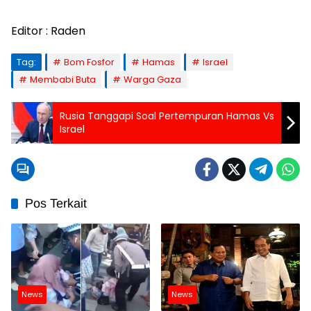
Editor : Raden
Tag:
Bom Fosfor
Hamas
Israel
Membabi Buta
Warga Gaza
Rusia Tanggapi Soal Pertempuran Hamas Vs
Israel
Pos Terkait
News
News