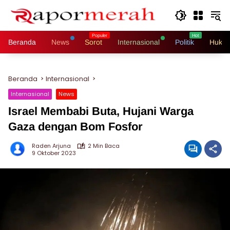
Langsung
ke
konten
Beranda
News
Sorot
Internasional
Politik
Hukri
Beranda
Internasional
Internasional
News
Israel Membabi Buta, Hujani Warga
Gaza dengan Bom Fosfor
Raden Arjuna
2 Min Baca
9 Oktober 2023