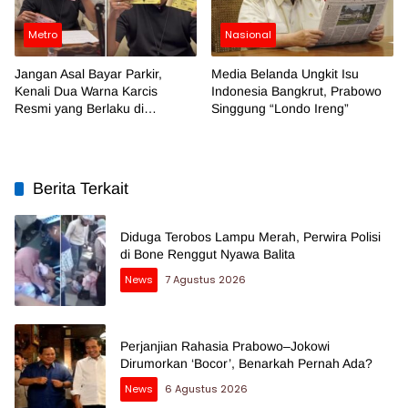
Metro
Nasional
Jangan Asal Bayar Parkir,
Media Belanda Ungkit Isu
Kenali Dua Warna Karcis
Indonesia Bangkrut, Prabowo
Resmi yang Berlaku di
Singgung “Londo Ireng”
Makassar
Berita Terkait
Diduga Terobos Lampu Merah, Perwira Polisi
di Bone Renggut Nyawa Balita
News
7 Agustus 2026
Perjanjian Rahasia Prabowo–Jokowi
Dirumorkan ‘Bocor’, Benarkah Pernah Ada?
News
6 Agustus 2026