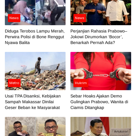
News
News
Diduga Terobos Lampu Merah,
Perjanjian Rahasia Prabowo–
Perwira Polisi di Bone Renggut
Jokowi Dirumorkan ‘Bocor’,
Nyawa Balita
Benarkah Pernah Ada?
Metro
Hukrim
Usai TPA Disanksi, Kebijakan
Sebar Hoaks Ajakan Demo
Sampah Makassar Dinilai
Gulingkan Prabowo, Wanita di
Geser Beban ke Masyarakat
Ciamis Ditangkap