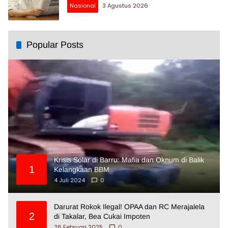
Nasional
3 Agustus 2026
Popular Posts
Krisis Solar di Barru: Mafia dan Oknum di Balik
1
Kelangkaan BBM
4 Juli 2024
0
Darurat Rokok Ilegal! OPAA dan RC Merajalela
2
di Takalar, Bea Cukai Impoten
26 Februari 2025
0