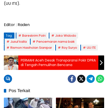
(UU ITE).
Editor : Raden
Tag:
Bareskrim Polri
Joko Widodo
Jusuf kalla
Pencemaran nama baik
Rismon Hasiholan Sianipar
Roy Suryo
UU ITE
PERMAHI Aceh Desak Transparansi Pokir DPRA
di Tengah Pemulihan Bencana
Pos Terkait