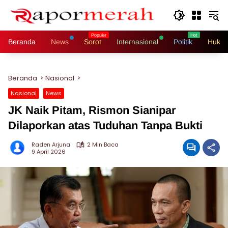
Langsung
ke
konten
Beranda
News
Sorot
Internasional
Politik
Hukri
Beranda
Nasional
Nasional
News
JK Naik Pitam, Rismon Sianipar
Dilaporkan atas Tuduhan Tanpa Bukti
Raden Arjuna
2 Min Baca
9 April 2026