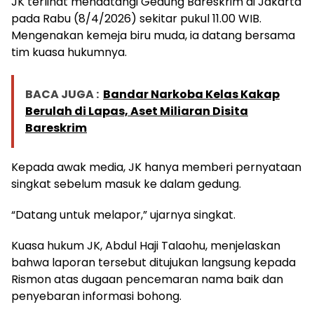
JK terlihat mendatangi Gedung Bareskrim di Jakarta
pada Rabu (8/4/2026) sekitar pukul 11.00 WIB.
Mengenakan kemeja biru muda, ia datang bersama
tim kuasa hukumnya.
BACA JUGA :
Bandar Narkoba Kelas Kakap
Berulah di Lapas, Aset Miliaran Disita
Bareskrim
Kepada awak media, JK hanya memberi pernyataan
singkat sebelum masuk ke dalam gedung.
“Datang untuk melapor,” ujarnya singkat.
Kuasa hukum JK, Abdul Haji Talaohu, menjelaskan
bahwa laporan tersebut ditujukan langsung kepada
Rismon atas dugaan pencemaran nama baik dan
penyebaran informasi bohong.