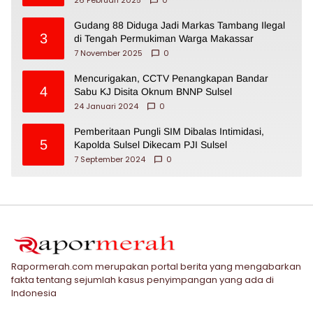
Gudang 88 Diduga Jadi Markas Tambang Ilegal
3
di Tengah Permukiman Warga Makassar
7 November 2025
0
Mencurigakan, CCTV Penangkapan Bandar
4
Sabu KJ Disita Oknum BNNP Sulsel
24 Januari 2024
0
Pemberitaan Pungli SIM Dibalas Intimidasi,
5
Kapolda Sulsel Dikecam PJI Sulsel
7 September 2024
0
Rapormerah.com merupakan portal berita yang mengabarkan
fakta tentang sejumlah kasus penyimpangan yang ada di
Indonesia