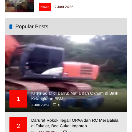
News
17 Juni 2026
Popular Posts
Krisis Solar di Barru: Mafia dan Oknum di Balik
1
Kelangkaan BBM
4 Juli 2024
0
Darurat Rokok Ilegal! OPAA dan RC Merajalela
2
di Takalar, Bea Cukai Impoten
26 Februari 2025
0