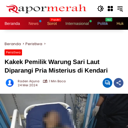
Langsung
ke
konten
Beranda
News
Sorot
Internasional
Politik
Hukri
Beranda
Peristiwa
Peristiwa
Kakek Pemilik Warung Sari Laut
Diparangi Pria Misterius di Kendari
Raden Arjuna
1 Min Baca
24 Mei 2024