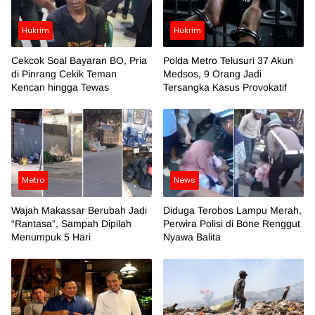
Hukrim
Hukrim
Cekcok Soal Bayaran BO, Pria
Polda Metro Telusuri 37 Akun
di Pinrang Cekik Teman
Medsos, 9 Orang Jadi
Kencan hingga Tewas
Tersangka Kasus Provokatif
Metro
News
Wajah Makassar Berubah Jadi
Diduga Terobos Lampu Merah,
“Rantasa”, Sampah Dipilah
Perwira Polisi di Bone Renggut
Menumpuk 5 Hari
Nyawa Balita