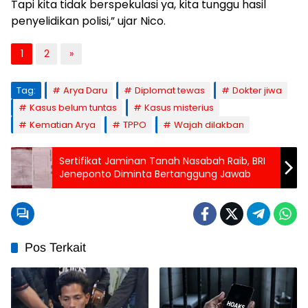
Tapi kita tidak berspekulasi ya, kita tunggu hasil
penyelidikan polisi,” ujar Nico.
1
2
»
Tag:
Arya Daru
Diplomat tewas
Dokter jiwa
Kasus belum tuntas
Kasus misterius
Kematian Arya
TPPO
Wajah dilakban
Sertifikat Jaminan Tanah Nasabah Raib, BRI
Jeneponto Diminta Bertanggung Jawab
Pos Terkait