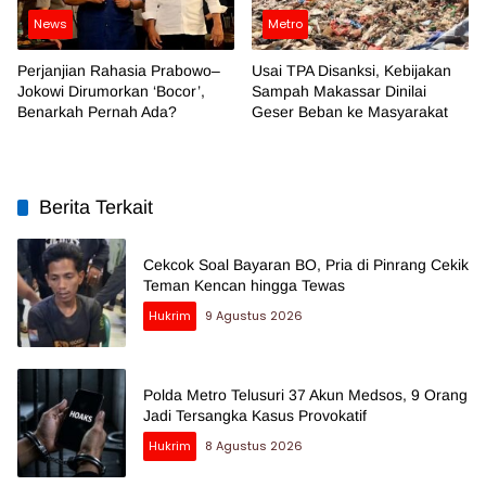
News
Metro
Perjanjian Rahasia Prabowo–
Usai TPA Disanksi, Kebijakan
Jokowi Dirumorkan ‘Bocor’,
Sampah Makassar Dinilai
Benarkah Pernah Ada?
Geser Beban ke Masyarakat
Berita Terkait
Cekcok Soal Bayaran BO, Pria di Pinrang Cekik
Teman Kencan hingga Tewas
Hukrim
9 Agustus 2026
Polda Metro Telusuri 37 Akun Medsos, 9 Orang
Jadi Tersangka Kasus Provokatif
Hukrim
8 Agustus 2026