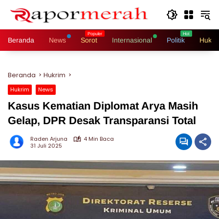
Langsung
ke
konten
Beranda
News
Sorot
Internasional
Politik
Hukri
Beranda
Hukrim
Hukrim
News
Kasus Kematian Diplomat Arya Masih
Gelap, DPR Desak Transparansi Total
Raden Arjuna
4 Min Baca
31 Juli 2025