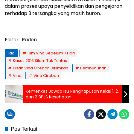
dalam proses upaya penyelidikan dan pengejaran
terhadap 3 tersangka yang masih buron.
Editor : Raden
Tag:
Film Vina Sebelum 7 Hari
Kasus 2016 Silam Tak Tuntas
Kisah Vina Cirebon Difilmkan
Pembunuhan
Vina
Vina Cirebon
Kemenkes Jawab Isu Penghapusan Kelas 1, 2,
dan 3 BPJS Kesehatan
Pos Terkait