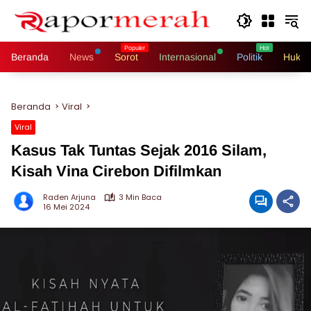
Langsung
ke
konten
Beranda
News
Sorot
Internasional
Politik
Hukri
Beranda
Viral
Viral
Kasus Tak Tuntas Sejak 2016 Silam,
Kisah Vina Cirebon Difilmkan
Raden Arjuna
3 Min Baca
16 Mei 2024