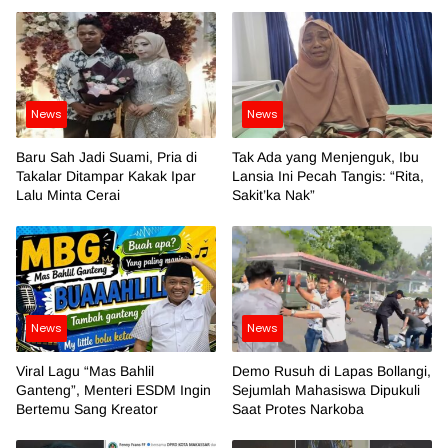
News
News
Baru Sah Jadi Suami, Pria di
Tak Ada yang Menjenguk, Ibu
Takalar Ditampar Kakak Ipar
Lansia Ini Pecah Tangis: “Rita,
Lalu Minta Cerai
Sakit’ka Nak”
News
News
Viral Lagu “Mas Bahlil
Demo Rusuh di Lapas Bollangi,
Ganteng”, Menteri ESDM Ingin
Sejumlah Mahasiswa Dipukuli
Bertemu Sang Kreator
Saat Protes Narkoba