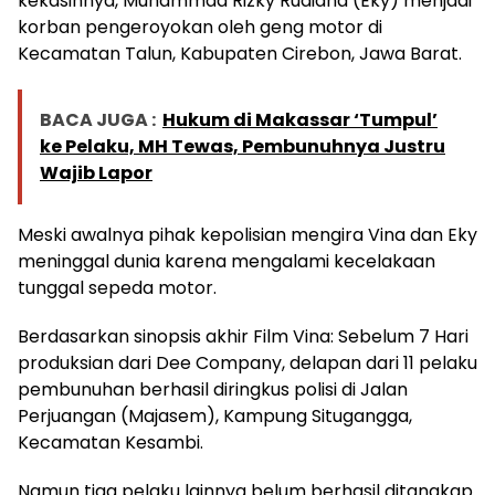
kekasihnya, Muhammad Rizky Rudiana (Eky) menjadi
korban pengeroyokan oleh geng motor di
Kecamatan Talun, Kabupaten Cirebon, Jawa Barat.
BACA JUGA :
Hukum di Makassar ‘Tumpul’
ke Pelaku, MH Tewas, Pembunuhnya Justru
Wajib Lapor
Meski awalnya pihak kepolisian mengira Vina dan Eky
meninggal dunia karena mengalami kecelakaan
tunggal sepeda motor.
Berdasarkan sinopsis akhir Film Vina: Sebelum 7 Hari
produksian dari Dee Company, delapan dari 11 pelaku
pembunuhan berhasil diringkus polisi di Jalan
Perjuangan (Majasem), Kampung Situgangga,
Kecamatan Kesambi.
Namun tiga pelaku lainnya belum berhasil ditangkap