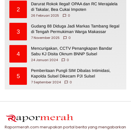
Darurat Rokok Ilegal! OPAA dan RC Merajalela
2
di Takalar, Bea Cukai Impoten
26 Februari 2025
0
Gudang 88 Diduga Jadi Markas Tambang Ilegal
3
di Tengah Permukiman Warga Makassar
7 November 2025
0
Mencurigakan, CCTV Penangkapan Bandar
4
Sabu KJ Disita Oknum BNNP Sulsel
24 Januari 2024
0
Pemberitaan Pungli SIM Dibalas Intimidasi,
5
Kapolda Sulsel Dikecam PJI Sulsel
7 September 2024
0
Rapormerah.com merupakan portal berita yang mengabarkan