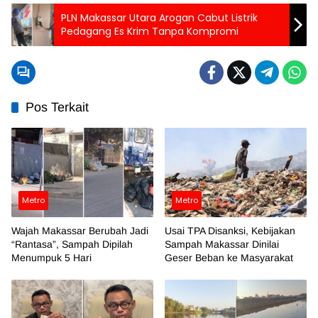
PLN Makassar Utara Arogan Cabut Listrik
Pedagang Es Krim Tanpa Kompromi
Pos Terkait
Metro
Metro
Wajah Makassar Berubah Jadi
Usai TPA Disanksi, Kebijakan
“Rantasa”, Sampah Dipilah
Sampah Makassar Dinilai
Menumpuk 5 Hari
Geser Beban ke Masyarakat