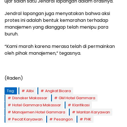
ujar salah satu Jendral lapangan dalam orasinya.
Jendral lapangan juga menyatakan bahwa aksi
protes ini adalah bentuk kemarahan terhadap
manajemen yang dianggap telah menipu para
buruh.
“Kami marah karena merasa telah di permainkan
oleh pihak manajemen,” tegasnya.
(Raden)
Tag:
Alibi
Angkat Bicara
Disnaker Makassar
GM Hotel Gammara
Hotel Gammara Makassar
Klarifikasi
Manajemen Hotel Gammara
Mantan Karyawan
Pecat Karyawan
Pesangon
PHK