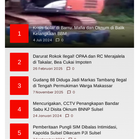
Krisis Solar di Barru: Mafia dan Oknum di Balik
1
Kelangkaan BBM
4 Juli 2024
0
Darurat Rokok Ilegal! OPAA dan RC Merajalela
2
di Takalar, Bea Cukai Impoten
26 Februari 2025
0
Gudang 88 Diduga Jadi Markas Tambang Ilegal
3
di Tengah Permukiman Warga Makassar
7 November 2025
0
Mencurigakan, CCTV Penangkapan Bandar
4
Sabu KJ Disita Oknum BNNP Sulsel
24 Januari 2024
0
Pemberitaan Pungli SIM Dibalas Intimidasi,
5
Kapolda Sulsel Dikecam PJI Sulsel