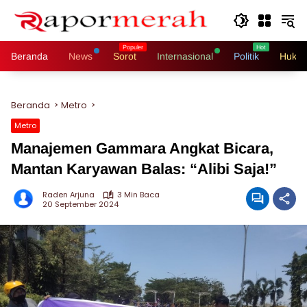
Langsung
ke
konten
Beranda
News
Sorot
Internasional
Politik
Hukri
Beranda
Metro
Metro
Manajemen Gammara Angkat Bicara,
Mantan Karyawan Balas: “Alibi Saja!”
Raden Arjuna
3 Min Baca
20 September 2024