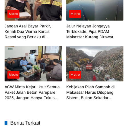
Metro
Metro
Jangan Asal Bayar Parkir,
Jalur Nelayan Jongayya
Kenali Dua Warna Karcis
Terblokade, Pipa PDAM
Resmi yang Berlaku di
Makassar Kurang Dirawat
Makassar
Metro
Metro
ACW Minta Kejari Usut Semua
Kebijakan Pilah Sampah di
Paket Jalan Beton Parepare
Makassar Harus Ditopang
2025, Jangan Hanya Fokus
Sistem, Bukan Sekadar
Temuan BPK
Regulasi
Berita Terkait