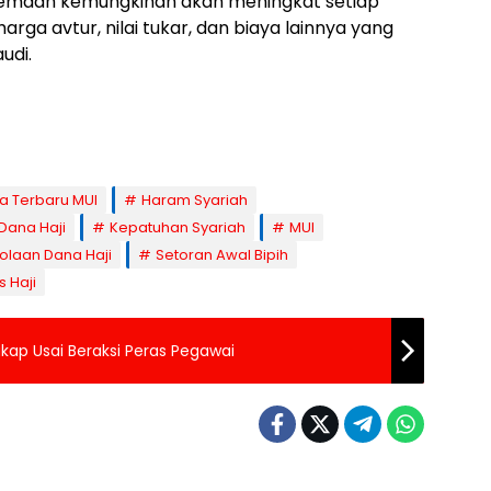
jemaah kemungkinan akan meningkat setiap
arga avtur, nilai tukar, dan biaya lainnya yang
udi.
a Terbaru MUI
Haram Syariah
 Dana Haji
Kepatuhan Syariah
MUI
olaan Dana Haji
Setoran Awal Bipih
 Haji
ap Usai Beraksi Peras Pegawai