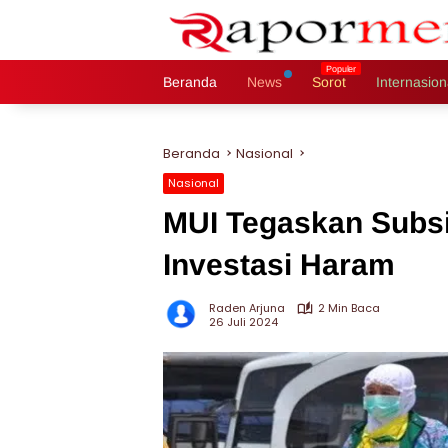
Langsung
ke
konten
Beranda
News
Sorot
Internasion
Beranda
Nasional
Nasional
MUI Tegaskan Subsi
Investasi Haram
Raden Arjuna
2 Min Baca
26 Juli 2024