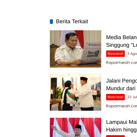
Berita Terkait
Media Belan
Singgung “L
Nasional
3 Ag
Rapormerah.com 
Jalani Peng
Mundur dar
Nasional
22 Ju
Rapormerah.com 
Lampaui Mal
Hakim hingg