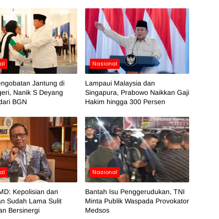
al
Nasional
engobatan Jantung di
Lampaui Malaysia dan
eri, Nanik S Deyang
Singapura, Prabowo Naikkan Gaji
dari BGN
Hakim hingga 300 Persen
al
Nasional
MD: Kepolisian dan
Bantah Isu Penggerudukan, TNI
an Sudah Lama Sulit
Minta Publik Waspada Provokator
n Bersinergi
Medsos