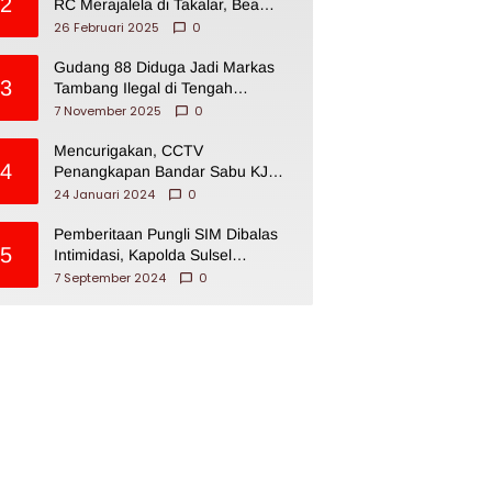
2
RC Merajalela di Takalar, Bea
Cukai Impoten
26 Februari 2025
0
Gudang 88 Diduga Jadi Markas
3
Tambang Ilegal di Tengah
Permukiman Warga Makassar
7 November 2025
0
Mencurigakan, CCTV
4
Penangkapan Bandar Sabu KJ
Disita Oknum BNNP Sulsel
24 Januari 2024
0
Pemberitaan Pungli SIM Dibalas
5
Intimidasi, Kapolda Sulsel
Dikecam PJI Sulsel
7 September 2024
0