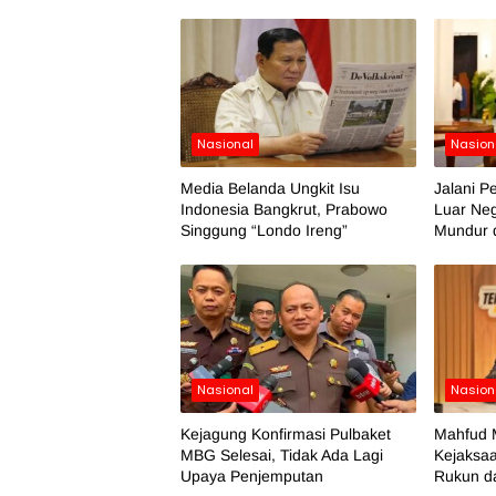
Nasional
Nasion
Media Belanda Ungkit Isu
Jalani P
Indonesia Bangkrut, Prabowo
Luar Neg
Singgung “Londo Ireng”
Mundur 
Nasional
Nasion
Kejagung Konfirmasi Pulbaket
Mahfud 
MBG Selesai, Tidak Ada Lagi
Kejaksa
Upaya Penjemputan
Rukun da