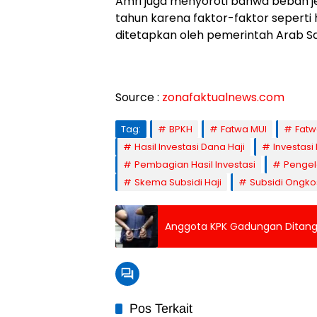
Amri juga menyoroti bahwa beban 
tahun karena faktor-faktor seperti h
ditetapkan oleh pemerintah Arab Sa
Source :
zonafaktualnews.com
Tag:
BPKH
Fatwa MUI
Fatw
Hasil Investasi Dana Haji
Investasi
Pembagian Hasil Investasi
Pengel
Skema Subsidi Haji
Subsidi Ongkos
Anggota KPK Gadungan Ditangk
Pos Terkait