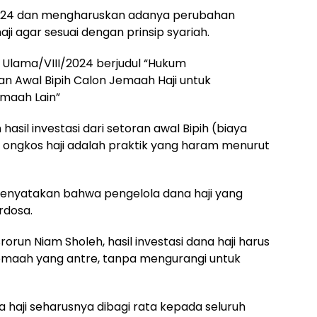
 2024 dan mengharuskan adanya perubahan
ji agar sesuai dengan prinsip syariah.
 Ulama/VIII/2024 berjudul “Hukum
an Awal Bipih Calon Jemaah Haji untuk
maah Lain”
l investasi dari setoran awal Bipih (biaya
di ongkos haji adalah praktik yang haram menurut
menyatakan bahwa pengelola dana haji yang
rdosa.
orun Niam Sholeh, hasil investasi dana haji harus
 jemaah yang antre, tanpa mengurangi untuk
na haji seharusnya dibagi rata kepada seluruh