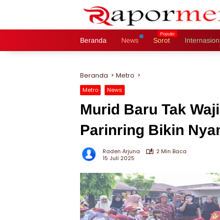
Langsung
ke
konten
Beranda
News
Sorot
Internasion
Beranda
Metro
Metro
News
Murid Baru Tak Waj
Parinring Bikin Ny
Raden Arjuna
2 Min Baca
15 Juli 2025