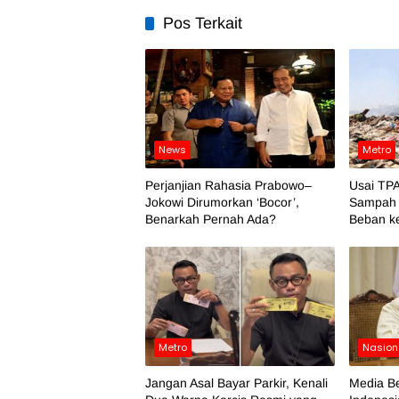
Pos Terkait
News
Metro
Perjanjian Rahasia Prabowo–
Usai TPA
Jokowi Dirumorkan ‘Bocor’,
Sampah 
Benarkah Pernah Ada?
Beban k
Metro
Nasion
Jangan Asal Bayar Parkir, Kenali
Media Be