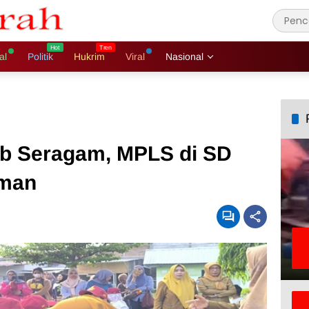
al
Politik
Hukrim
Viral
Nasional
ib Seragam, MPLS di SD
aman