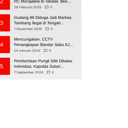
2
RC Merajalela di Takalar, Bea
Cukai Impoten
26 Februari 2025
0
Gudang 88 Diduga Jadi Markas
3
Tambang Ilegal di Tengah
Permukiman Warga Makassar
7 November 2025
0
Mencurigakan, CCTV
4
Penangkapan Bandar Sabu KJ
Disita Oknum BNNP Sulsel
24 Januari 2024
0
Pemberitaan Pungli SIM Dibalas
5
Intimidasi, Kapolda Sulsel
Dikecam PJI Sulsel
7 September 2024
0