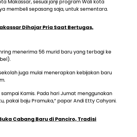
a Makassar, sesuai janji program Wali kota
anya membeli sepasang saja, untuk sementara.
kassar Dihajar Pria Saat Bertugas,
rinring menerima 56 murid baru yang terbagi ke
bel).
sekolah juga mulai menerapkan kebijakan baru
m.
n sampai Kamis. Pada hari Jumat menggunakan
, pakai baju Pramuka,” papar Andi Etty Cahyani.
uka Cabang Baru di Panciro, Tradisi