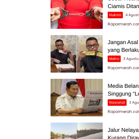
Ciamis Dita
Hukrim
4 Agus
Rapormerah.com 
Jangan Asal
yang Berlak
Metro
3 Agust
Rapormerah.com
Media Belan
Singgung “L
Nasional
3 Ag
Rapormerah.com 
Jalur Nelay
Kurang Dira