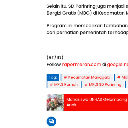
Selain itu, SD Parinring juga menja
Bergizi Gratis (MBG) di Kecamatan 
Program ini memberikan tambahan a
dari perhatian pemerintah terhad
(RT/ID)
Follow
rapormerah.com
di
google n
Tag:
Kecamatan Manggala
Mak
MPLS Ramah
MPLS SD Parinring
Mahasiswa UNHAS Gelombang 1
Anak