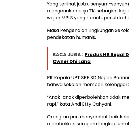
Yang terlihat justru senyum-senyum
mengenakan baju TK, sebagian lagi d
wajah MPLS yang ramah, penuh keha
Masa Pengenalan Lingkungan Sekola
pendekatan humanis.
BACA JUGA :
Produk HB Ilegal 
Owner Dhi Lana
Plt Kepala UPT SPF SD Negeri Parinri
bahwa sekolah memberi kelonggara
“Anak-anak diperbolehkan tidak m
rapi,” kata Andi Etty Cahyani.
Orangtua pun menyambut baik kebi
membelikan seragam lengkap untu