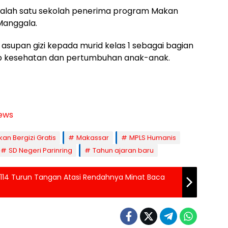
di salah satu sekolah penerima program Makan
Manggala.
supan gizi kepada murid kelas 1 sebagai bagian
ap kesehatan dan pertumbuhan anak-anak.
ews
an Bergizi Gratis
Makassar
MPLS Humanis
SD Negeri Parinring
Tahun ajaran baru
14 Turun Tangan Atasi Rendahnya Minat Baca