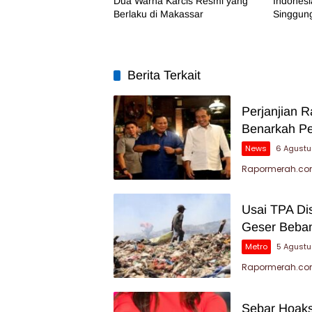
Dua Warna Karcis Resmi yang
Indonesi
Berlaku di Makassar
Singgung
Berita Terkait
Perjanjian 
Benarkah P
News
6 Agustu
Rapormerah.com
Usai TPA Di
Geser Beban
Metro
5 Agust
Rapormerah.com
Sebar Hoaks