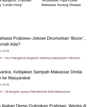
a Bangkrut, Prabowo
Terblokade, Pipa PDAM
 “Londo Ireng”
Makassar Kurang Dirawat
Rahasia Prabowo–Jokowi Dirumorkan ‘Bocor’,
ernah Ada?
s 2026
 – Isu mengenai dugaan adanya perjanjian rahasia…
sanksi, Kebijakan Sampah Makassar Dinilai
 ke Masyarakat
us 2026
 – Di tengah upaya Pemerintah Kota Makassar…
 Ajakan Demo Gulingkan Prabowo, Wanita di