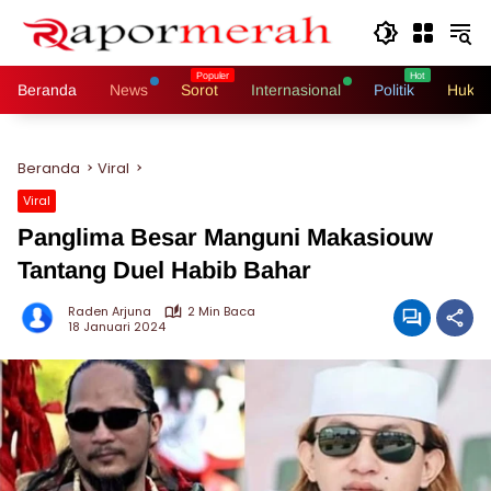
Langsung
ke
konten
Beranda
News
Sorot
Internasional
Politik
Hukri
Beranda
Viral
Viral
Panglima Besar Manguni Makasiouw
Tantang Duel Habib Bahar
Raden Arjuna
2 Min Baca
18 Januari 2024