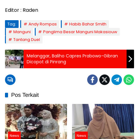
Editor : Raden
Tag:
Andy Rompas
Habib Bahar Smith
Manguni
Panglima Besar Manguni Makasiouw
Tantang Duel
Melanggar, Baliho Capres Prabowo-Gibran
Dicopot di Pinrang
Pos Terkait
News
News