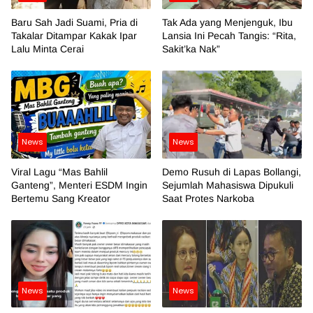
Baru Sah Jadi Suami, Pria di
Tak Ada yang Menjenguk, Ibu
Takalar Ditampar Kakak Ipar
Lansia Ini Pecah Tangis: “Rita,
Lalu Minta Cerai
Sakit’ka Nak”
News
News
Viral Lagu “Mas Bahlil
Demo Rusuh di Lapas Bollangi,
Ganteng”, Menteri ESDM Ingin
Sejumlah Mahasiswa Dipukuli
Bertemu Sang Kreator
Saat Protes Narkoba
News
News