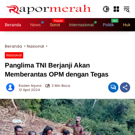
Langsung
ke
konten
Beranda
News
Sorot
Internasional
Politik
Hukri
Beranda
Nasional
Nasional
Panglima TNI Berjanji Akan
Memberantas OPM dengan Tegas
Raden Arjuna
2 Min Baca
12 April 2024