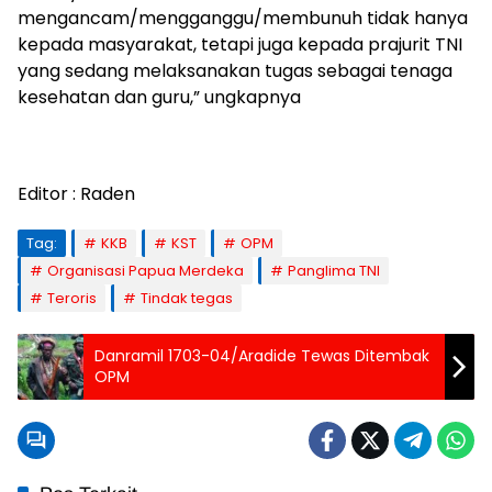
mengancam/mengganggu/membunuh tidak hanya
kepada masyarakat, tetapi juga kepada prajurit TNI
yang sedang melaksanakan tugas sebagai tenaga
kesehatan dan guru,” ungkapnya
Editor : Raden
Tag:
KKB
KST
OPM
Organisasi Papua Merdeka
Panglima TNI
Teroris
Tindak tegas
Danramil 1703-04/Aradide Tewas Ditembak
OPM