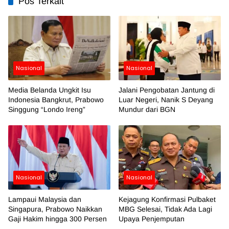
Pos Terkait
Nasional
Nasional
Media Belanda Ungkit Isu
Jalani Pengobatan Jantung di
Indonesia Bangkrut, Prabowo
Luar Negeri, Nanik S Deyang
Singgung “Londo Ireng”
Mundur dari BGN
Nasional
Nasional
Lampaui Malaysia dan
Kejagung Konfirmasi Pulbaket
Singapura, Prabowo Naikkan
MBG Selesai, Tidak Ada Lagi
Gaji Hakim hingga 300 Persen
Upaya Penjemputan