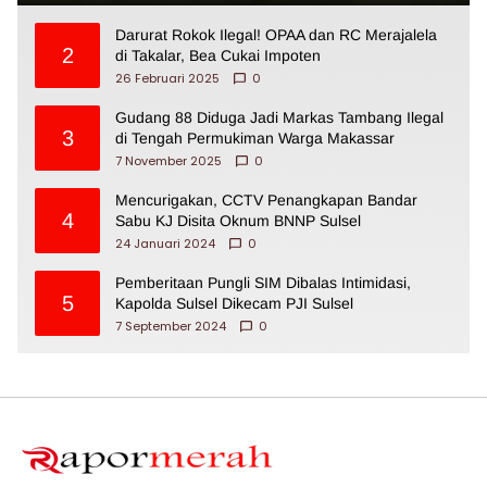
Darurat Rokok Ilegal! OPAA dan RC Merajalela
2
di Takalar, Bea Cukai Impoten
26 Februari 2025
0
Gudang 88 Diduga Jadi Markas Tambang Ilegal
3
di Tengah Permukiman Warga Makassar
7 November 2025
0
Mencurigakan, CCTV Penangkapan Bandar
4
Sabu KJ Disita Oknum BNNP Sulsel
24 Januari 2024
0
Pemberitaan Pungli SIM Dibalas Intimidasi,
5
Kapolda Sulsel Dikecam PJI Sulsel
7 September 2024
0