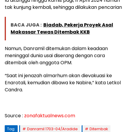
Ia ditunggu hingga Kamis pagi, 11 April 2024 namun
tak kunjung kembali, sehingga dilakukan pencarian
BACA JUGA :
Biadab, Pekerja Proyek Asal
Makassar Tewas Ditembak KKB
Namun, Danramil ditemukan dalam keadaan
meninggal dunia usai diserang dengan cara
ditembak oleh anggota OPM.
“Saat ini jenazah almarhum akan dievakuasi ke
Enarotali, kemudian dibawa ke Nabire,” kata Letkol
Candra.
Source :
zonafaktualnews.com
Tag:
Danramil 1703-04/Aradide
Ditembak