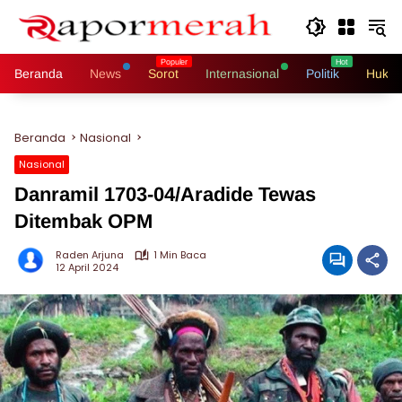
Langsung
ke
konten
Beranda
News
Sorot
Internasional
Politik
Hukri
Beranda
Nasional
Nasional
Danramil 1703-04/Aradide Tewas
Ditembak OPM
Raden Arjuna
1 Min Baca
12 April 2024