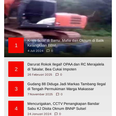
Krisis Solar di Barru: Mafia dan Oknum di Balik
1
Kelangkaan BBM
4 Juli 2024
0
Darurat Rokok Ilegal! OPAA dan RC Merajalela
2
di Takalar, Bea Cukai Impoten
26 Februari 2025
0
Gudang 88 Diduga Jadi Markas Tambang Ilegal
3
di Tengah Permukiman Warga Makassar
7 November 2025
0
Mencurigakan, CCTV Penangkapan Bandar
4
Sabu KJ Disita Oknum BNNP Sulsel
24 Januari 2024
0