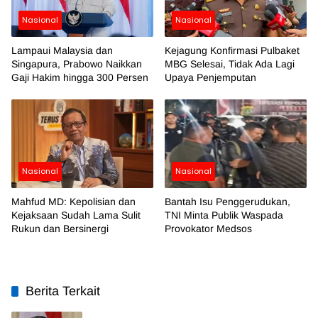
Nasional
Nasional
Lampaui Malaysia dan
Kejagung Konfirmasi Pulbaket
Singapura, Prabowo Naikkan
MBG Selesai, Tidak Ada Lagi
Gaji Hakim hingga 300 Persen
Upaya Penjemputan
Nasional
Nasional
Mahfud MD: Kepolisian dan
Bantah Isu Penggerudukan,
Kejaksaan Sudah Lama Sulit
TNI Minta Publik Waspada
Rukun dan Bersinergi
Provokator Medsos
Berita Terkait