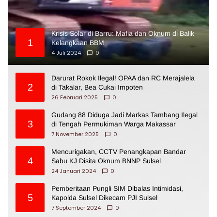
Krisis Solar di Barru: Mafia dan Oknum di Balik
1
Kelangkaan BBM
4 Juli 2024
0
Darurat Rokok Ilegal! OPAA dan RC Merajalela
2
di Takalar, Bea Cukai Impoten
26 Februari 2025
0
Gudang 88 Diduga Jadi Markas Tambang Ilegal
3
di Tengah Permukiman Warga Makassar
7 November 2025
0
Mencurigakan, CCTV Penangkapan Bandar
4
Sabu KJ Disita Oknum BNNP Sulsel
24 Januari 2024
0
Pemberitaan Pungli SIM Dibalas Intimidasi,
5
Kapolda Sulsel Dikecam PJI Sulsel
7 September 2024
0