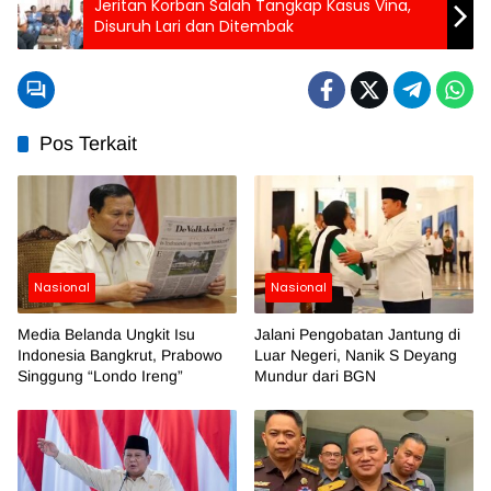
Jeritan Korban Salah Tangkap Kasus Vina,
Disuruh Lari dan Ditembak
Pos Terkait
Nasional
Nasional
Media Belanda Ungkit Isu
Jalani Pengobatan Jantung di
Indonesia Bangkrut, Prabowo
Luar Negeri, Nanik S Deyang
Singgung “Londo Ireng”
Mundur dari BGN