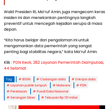
Wakil Presiden RI, Ma’ruf Amin, juga mengecam keras
insiden ini dan menekankan pentingnya langkah
preventif untuk mencegah kejadian serupa di masa
depan.
“Kita harus belajar dari pengalaman ini untuk
mengamankan data pemerintah yang sangat
penting bagi stabilitas negara,” kata Ma’ruf Amin.
Klik :
PDN Keok, 282 Layanan Pemerintah Diamputasi,
44 Selamat
Tag:
BSSN
Cadangan data
Enkripsi data
Layanan publik lumpuh
Malware
PDN
Peretasan
Pusat Data Nasional
Serangan Siber
Tebusan Rp 131 miliar