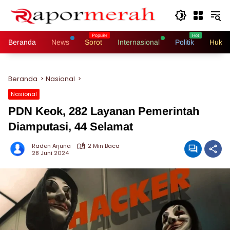
Langsung
ke
konten
Beranda
News
Sorot
Internasional
Politik
Hukri
Beranda
Nasional
Nasional
PDN Keok, 282 Layanan Pemerintah
Diamputasi, 44 Selamat
Raden Arjuna
2 Min Baca
28 Juni 2024