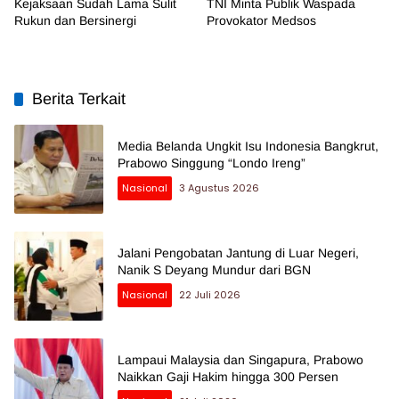
Kejaksaan Sudah Lama Sulit
TNI Minta Publik Waspada
Rukun dan Bersinergi
Provokator Medsos
Berita Terkait
Media Belanda Ungkit Isu Indonesia Bangkrut,
Prabowo Singgung “Londo Ireng”
Nasional
3 Agustus 2026
Jalani Pengobatan Jantung di Luar Negeri,
Nanik S Deyang Mundur dari BGN
Nasional
22 Juli 2026
Lampaui Malaysia dan Singapura, Prabowo
Naikkan Gaji Hakim hingga 300 Persen