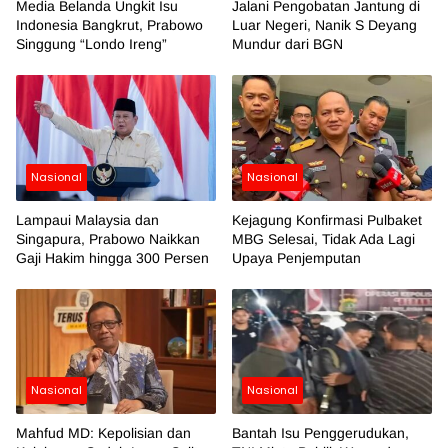
Media Belanda Ungkit Isu
Jalani Pengobatan Jantung di
Indonesia Bangkrut, Prabowo
Luar Negeri, Nanik S Deyang
Singgung “Londo Ireng”
Mundur dari BGN
Nasional
Nasional
Lampaui Malaysia dan
Kejagung Konfirmasi Pulbaket
Singapura, Prabowo Naikkan
MBG Selesai, Tidak Ada Lagi
Gaji Hakim hingga 300 Persen
Upaya Penjemputan
Nasional
Nasional
Mahfud MD: Kepolisian dan
Bantah Isu Penggerudukan,