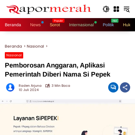
Langsung
ke
konten
Beranda
News
Sorot
Internasional
Politik
Hukri
Beranda
Nasional
Nasional
Pemborosan Anggaran, Aplikasi
Pemerintah Diberi Nama Si Pepek
Raden Arjuna
3 Min Baca
10 Juli 2024