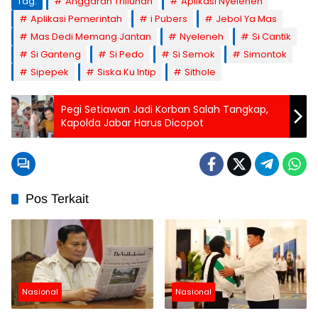
Tag:
Anggaran Triliunan
Aplikasi Nyeleneh
Aplikasi Pemerintah
i Pubers
Jebol Ya Mas
Mas Dedi Memang Jantan
Nyeleneh
Si Cantik
Si Ganteng
Si Pedo
Si Semok
Simontok
Sipepek
Siska Ku Intip
Sithole
Pegi Setiawan Jadi Korban Salah Tangkap,
Kapolda Jabar Harus Dicopot
Pos Terkait
Nasional
Nasional