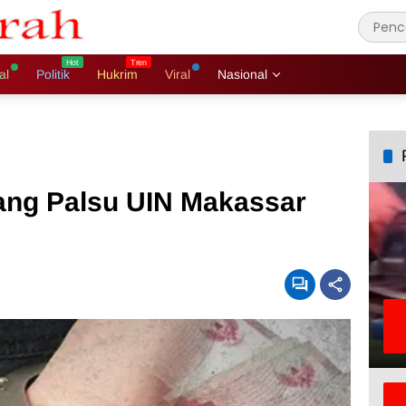
al
Politik
Hukrim
Viral
Nasional
ng Palsu UIN Makassar