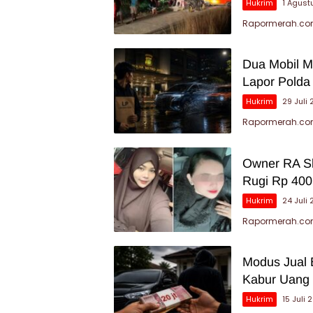
Hukrim
1 Agust
Rapormerah.co
Dua Mobil Me
Lapor Polda
Hukrim
29 Juli
Rapormerah.com
Owner RA Sk
Rugi Rp 400
Hukrim
24 Juli
Rapormerah.com
Modus Jual 
Kabur Uang 
Hukrim
15 Juli 