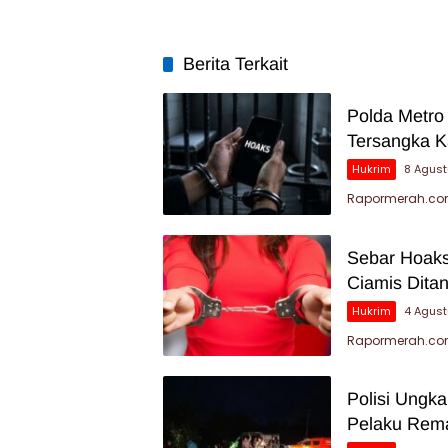
Berita Terkait
Polda Metro
Tersangka K
Hukrim
8 Agus
Rapormerah.com
Sebar Hoaks
Ciamis Dita
Hukrim
4 Agus
Rapormerah.com 
Polisi Ungk
Pelaku Rema