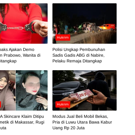
Hukrim
oaks Ajakan Demo
Polisi Ungkap Pembunuhan
n Prabowo, Wanita di
Sadis Gadis ABG di Nabire,
itangkap
Pelaku Remaja Ditangkap
Hukrim
 Skincare Klaim Ditipu
Modus Jual Beli Mobil Bekas,
etik di Makassar, Rugi
Pria di Luwu Utara Bawa Kabur
Juta
Uang Rp 20 Juta