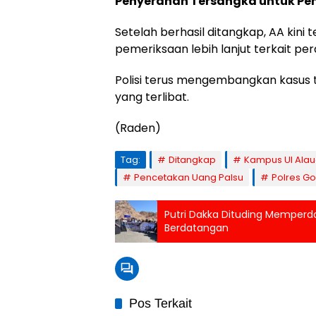
Penyerahan Tersangka untuk Pe
Setelah berhasil ditangkap, AA kini
pemeriksaan lebih lanjut terkait pe
Polisi terus mengembangkan kasus 
yang terlibat.
(Raden)
Tag:
Ditangkap
Kampus UI Alau
Pencetakan Uang Palsu
Polres G
Putri Dakka Dituding Memper
Berdatangan
Pos Terkait