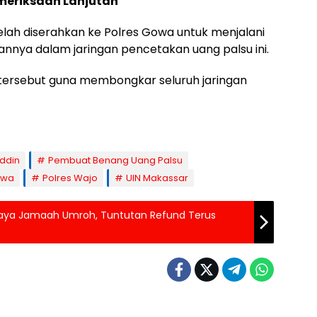
meriksaan Lanjutan
 telah diserahkan ke Polres Gowa untuk menjalani
rannya dalam jaringan pencetakan uang palsu ini.
tersebut guna membongkar seluruh jaringan
ddin
Pembuat Benang Uang Palsu
owa
Polres Wajo
UIN Makassar
daya Jamaah Umroh, Tuntutan Refund Terus