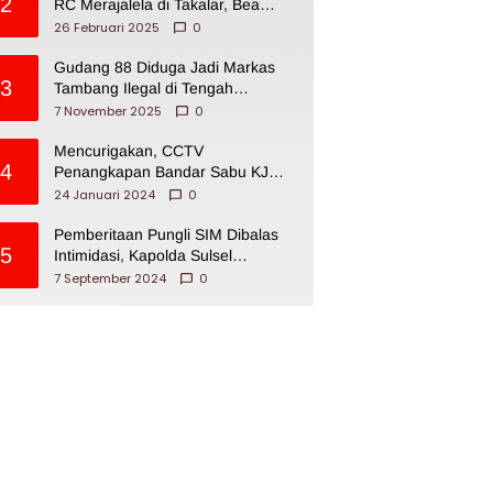
2
RC Merajalela di Takalar, Bea
Cukai Impoten
26 Februari 2025
0
Gudang 88 Diduga Jadi Markas
3
Tambang Ilegal di Tengah
Permukiman Warga Makassar
7 November 2025
0
Mencurigakan, CCTV
4
Penangkapan Bandar Sabu KJ
Disita Oknum BNNP Sulsel
24 Januari 2024
0
Pemberitaan Pungli SIM Dibalas
5
Intimidasi, Kapolda Sulsel
Dikecam PJI Sulsel
7 September 2024
0