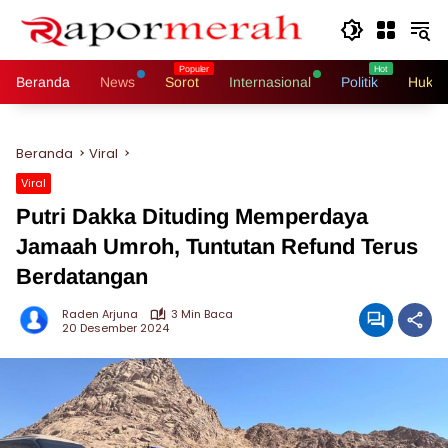
Langsung
ke
konten
Beranda
News
Sorot
Internasional
Politik
Hukri
Beranda
Viral
Viral
Putri Dakka Dituding Memperdaya
Jamaah Umroh, Tuntutan Refund Terus
Berdatangan
Raden Arjuna
3 Min Baca
20 Desember 2024