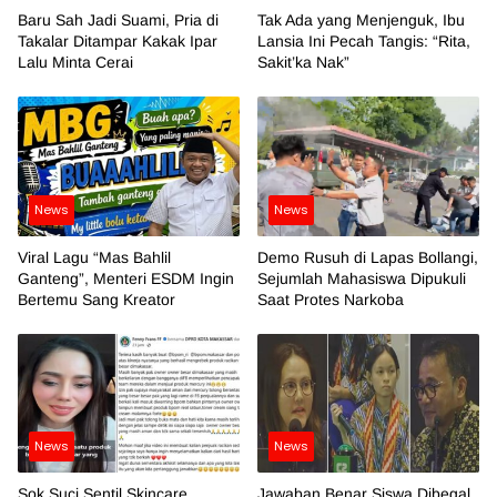
Baru Sah Jadi Suami, Pria di
Tak Ada yang Menjenguk, Ibu
Takalar Ditampar Kakak Ipar
Lansia Ini Pecah Tangis: “Rita,
Lalu Minta Cerai
Sakit’ka Nak”
News
News
Viral Lagu “Mas Bahlil
Demo Rusuh di Lapas Bollangi,
Ganteng”, Menteri ESDM Ingin
Sejumlah Mahasiswa Dipukuli
Bertemu Sang Kreator
Saat Protes Narkoba
News
News
Sok Suci Sentil Skincare
Jawaban Benar Siswa Dibegal