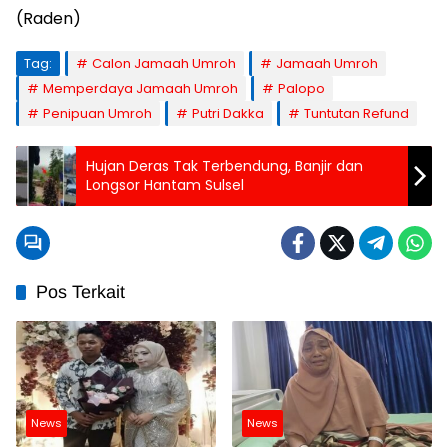
(Raden)
Tag:
Calon Jamaah Umroh
Jamaah Umroh
Memperdaya Jamaah Umroh
Palopo
Penipuan Umroh
Putri Dakka
Tuntutan Refund
Hujan Deras Tak Terbendung, Banjir dan
Longsor Hantam Sulsel
Pos Terkait
News
News