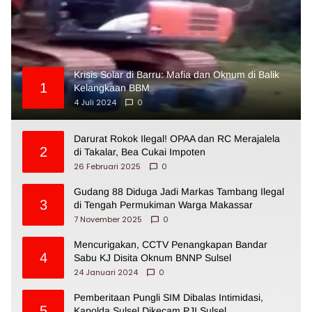
Krisis Solar di Barru: Mafia dan Oknum di Balik
1
Kelangkaan BBM
4 Juli 2024
0
Darurat Rokok Ilegal! OPAA dan RC Merajalela
2
di Takalar, Bea Cukai Impoten
26 Februari 2025
0
Gudang 88 Diduga Jadi Markas Tambang Ilegal
3
di Tengah Permukiman Warga Makassar
7 November 2025
0
Mencurigakan, CCTV Penangkapan Bandar
4
Sabu KJ Disita Oknum BNNP Sulsel
24 Januari 2024
0
Pemberitaan Pungli SIM Dibalas Intimidasi,
5
Kapolda Sulsel Dikecam PJI Sulsel