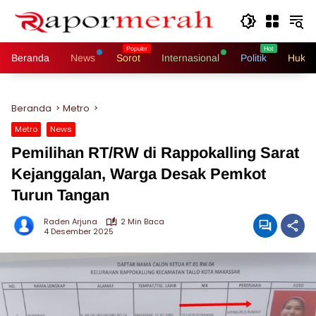
Langsung
ke
konten
Beranda
News
Sorot
Internasional
Politik
Hukri
Beranda
Metro
Metro
News
Pemilihan RT/RW di Rappokalling Sarat
Kejanggalan, Warga Desak Pemkot
Turun Tangan
Raden Arjuna
2 Min Baca
4 Desember 2025