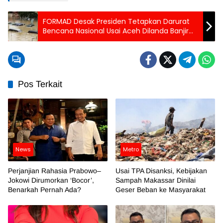
FORMAD Desak Presiden Tetapkan Darurat
Bencana Nasional Usai Aceh Dilanda Banjir
Besar
Pos Terkait
News
Metro
Perjanjian Rahasia Prabowo–
Usai TPA Disanksi, Kebijakan
Jokowi Dirumorkan ‘Bocor’,
Sampah Makassar Dinilai
Benarkah Pernah Ada?
Geser Beban ke Masyarakat