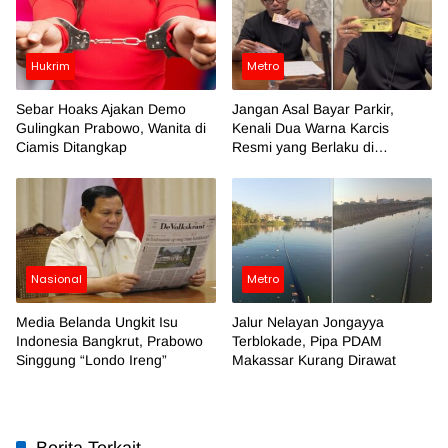
Hukrim
Metro
Sebar Hoaks Ajakan Demo
Jangan Asal Bayar Parkir,
Gulingkan Prabowo, Wanita di
Kenali Dua Warna Karcis
Ciamis Ditangkap
Resmi yang Berlaku di
Makassar
Nasional
Metro
Media Belanda Ungkit Isu
Jalur Nelayan Jongayya
Indonesia Bangkrut, Prabowo
Terblokade, Pipa PDAM
Singgung “Londo Ireng”
Makassar Kurang Dirawat