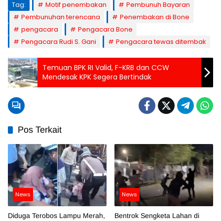
Tag:
Motif penembakan
Pembunuh Bayaran
Pembunuhan terencana
Penembakan di Bone
pengacara
Pengacara Bone
Pengacara Rudi S. Gani
Pengacara tewas ditembak
Temuan BPK RI Valid, F-KRB dan CCW
Mendesak KPK Segera Bertindak
Pos Terkait
News
News
Diduga Terobos Lampu Merah,
Bentrok Sengketa Lahan di