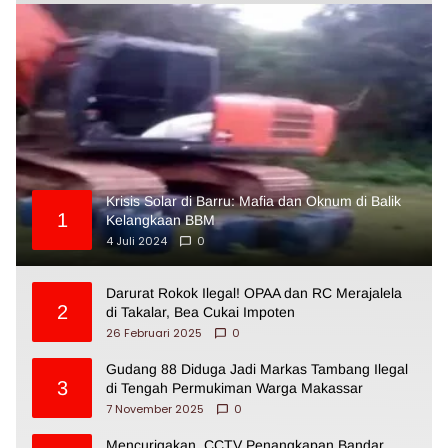
Krisis Solar di Barru: Mafia dan Oknum di Balik
1
Kelangkaan BBM
4 Juli 2024
0
Darurat Rokok Ilegal! OPAA dan RC Merajalela
2
di Takalar, Bea Cukai Impoten
26 Februari 2025
0
Gudang 88 Diduga Jadi Markas Tambang Ilegal
3
di Tengah Permukiman Warga Makassar
7 November 2025
0
Mencurigakan, CCTV Penangkapan Bandar