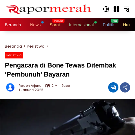
Langsung
ke
konten
Beranda
News
Sorot
Internasional
Politik
Hukri
Beranda
Peristiwa
Peristiwa
Pengacara di Bone Tewas Ditembak
‘Pembunuh’ Bayaran
Raden Arjuna
2 Min Baca
1 Januari 2025