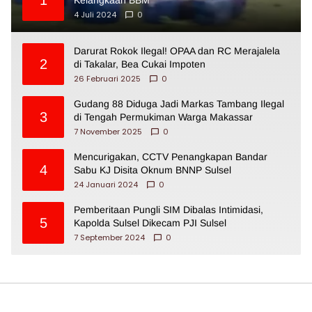
4 Juli 2024
0
Darurat Rokok Ilegal! OPAA dan RC Merajalela
2
di Takalar, Bea Cukai Impoten
26 Februari 2025
0
Gudang 88 Diduga Jadi Markas Tambang Ilegal
3
di Tengah Permukiman Warga Makassar
7 November 2025
0
Mencurigakan, CCTV Penangkapan Bandar
4
Sabu KJ Disita Oknum BNNP Sulsel
24 Januari 2024
0
Pemberitaan Pungli SIM Dibalas Intimidasi,
5
Kapolda Sulsel Dikecam PJI Sulsel
7 September 2024
0