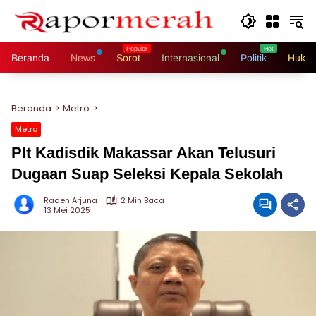
Langsung
ke
konten
Beranda
News
Sorot
Internasional
Politik
Hukri
Beranda
Metro
Metro
Plt Kadisdik Makassar Akan Telusuri
Dugaan Suap Seleksi Kepala Sekolah
Raden Arjuna
2 Min Baca
13 Mei 2025