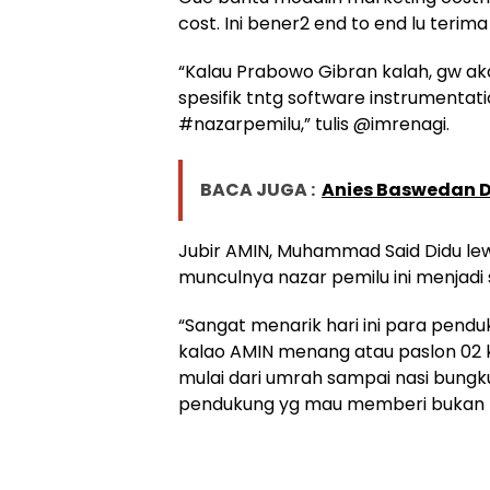
cost. Ini bener2 end to end lu teri
“Kalau Prabowo Gibran kalah, gw ak
spesifik tntg software instrumentat
#nazarpemilu,” tulis @imrenagi.
BACA JUGA :
Anies Baswedan D
Jubir AMIN, Muhammad Said Didu le
munculnya nazar pemilu ini menjadi
“Sangat menarik hari ini para pe
kalao AMIN menang atau paslon 02 
mulai dari umrah sampai nasi bungku
pendukung yg mau memberi bukan me