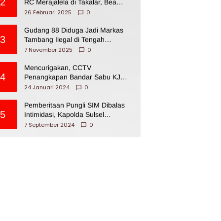
2
RC Merajalela di Takalar, Bea
Cukai Impoten
26 Februari 2025
0
Gudang 88 Diduga Jadi Markas
3
Tambang Ilegal di Tengah
Permukiman Warga Makassar
7 November 2025
0
Mencurigakan, CCTV
4
Penangkapan Bandar Sabu KJ
Disita Oknum BNNP Sulsel
24 Januari 2024
0
Pemberitaan Pungli SIM Dibalas
5
Intimidasi, Kapolda Sulsel
Dikecam PJI Sulsel
7 September 2024
0