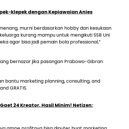
pek-klepek dengan Kepiawaian Anies
 menang, murni berdasarkan hobby dan kesukaan
i keluarga kurang mampu untuk mengikuti SSB Uni
ka agar bisa jadi pemain bola professional,”
yang bernazar jika pasangan Prabowo-Gibran
n bantu marketing planning, consulting, and
and GRATIS.
Gaet 24 Kreator, Hasil Minim! Netizen:
ya ampe profitnya bisa diputer buat marketing