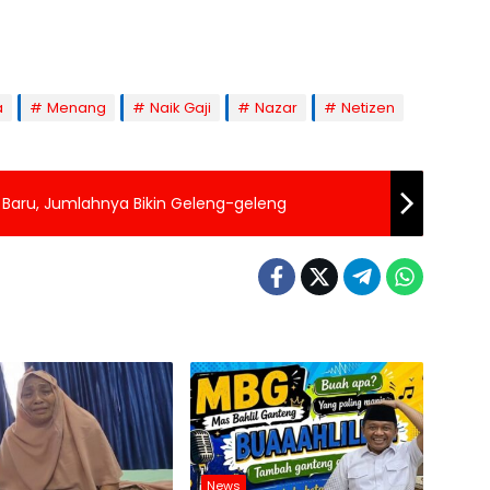
a
Menang
Naik Gaji
Nazar
Netizen
Baru, Jumlahnya Bikin Geleng-geleng
News