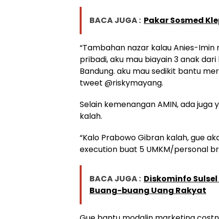
BACA JUGA :
Pakar Sosmed Kle
“Tambahan nazar kalau Anies-Imin
pribadi, aku mau biayain 3 anak dar
Bandung. aku mau sedikit bantu mere
tweet @riskymayang.
Selain kemenangan AMIN, ada juga 
kalah.
“Kalo Prabowo Gibran kalah, gue aka
execution buat 5 UMKM/personal br
BACA JUGA :
Diskominfo Sulsel 
Buang-buang Uang Rakyat
Gue bantu modalin marketing costn