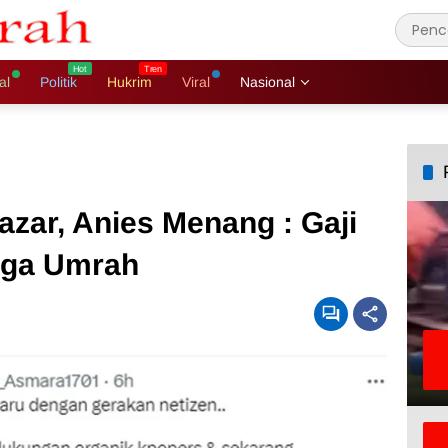
al
Politik
Hukrim
Viral
Nasional
zar, Anies Menang : Gaji
gga Umrah