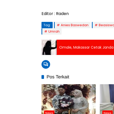
Editor : Raden
Tag:
Anies Baswedan
Beasisw
Umrah
Omale, Makassar Cetak Janda 
Pos Terkait
News
News