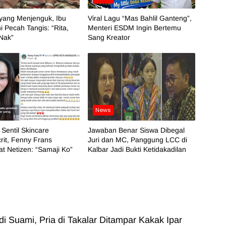
yang Menjenguk, Ibu
Viral Lagu “Mas Bahlil Ganteng”,
ni Pecah Tangis: “Rita,
Menteri ESDM Ingin Bertemu
 Nak”
Sang Kreator
News
 Sentil Skincare
Jawaban Benar Siswa Dibegal
it, Fenny Frans
Juri dan MC, Panggung LCC di
t Netizen: “Samaji Ko”
Kalbar Jadi Bukti Ketidakadilan
i Suami, Pria di Takalar Ditampar Kakak Ipar