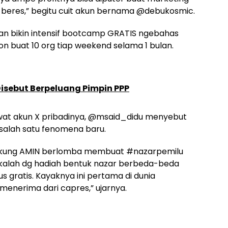
ma beres,” begitu cuit akun bernama @debukosmic.
an bikin intensif bootcamp GRATIS ngebahas
ion buat 10 org tiap weekend selama 1 bulan.
isebut Berpeluang Pimpin PPP
wat akun X pribadinya, @msaid_didu menyebut
 salah satu fenomena baru.
ndukung AMIN berlomba membuat #nazarpemilu
kalah dg hadiah bentuk nazar berbeda-beda
s gratis. Kayaknya ini pertama di dunia
nerima dari capres,” ujarnya.