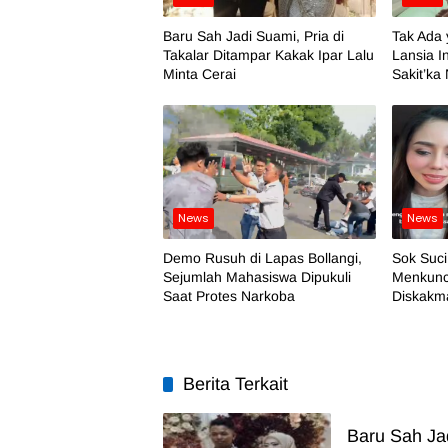
Baru Sah Jadi Suami, Pria di
Tak Ada 
Takalar Ditampar Kakak Ipar Lalu
Lansia I
Minta Cerai
Sakit’ka
News
News
Demo Rusuh di Lapas Bollangi,
Sok Suci
Sejumlah Mahasiswa Dipukuli
Menkuncr
Saat Protes Narkoba
Diskakma
Berita Terkait
Baru Sah Jad