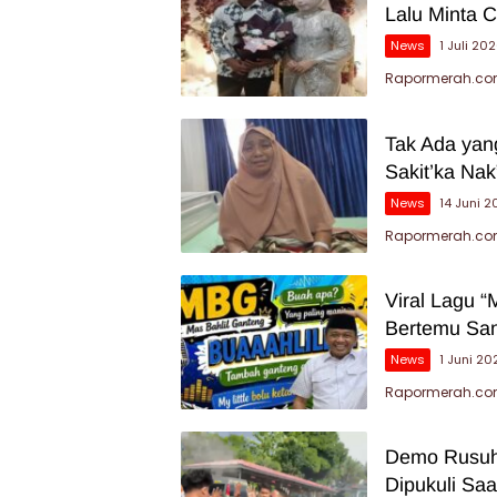
Lalu Minta C
News
1 Juli 20
Rapormerah.com
Tak Ada yang
Sakit’ka Nak
News
14 Juni 
Rapormerah.com 
Viral Lagu “
Bertemu San
News
1 Juni 20
Rapormerah.com
Demo Rusuh 
Dipukuli Sa