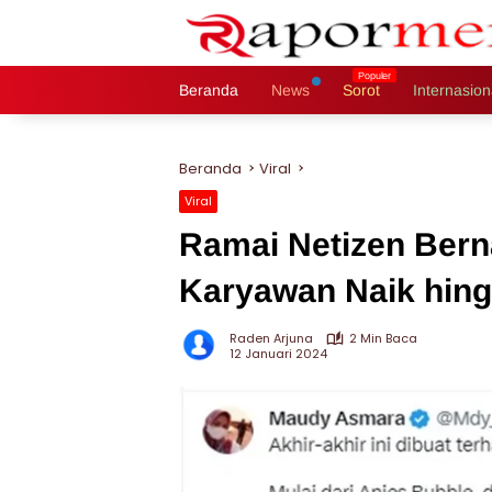
Langsung
ke
konten
Beranda
News
Sorot
Internasion
Beranda
Viral
Viral
Ramai Netizen Berna
Karyawan Naik hin
Raden Arjuna
2 Min Baca
12 Januari 2024