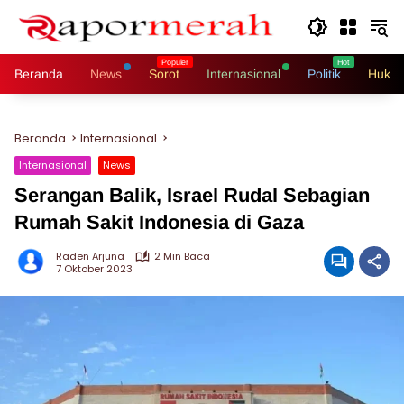
Langsung
ke
konten
Beranda
News
Sorot
Internasional
Politik
Hukri
Beranda
Internasional
Internasional
News
Serangan Balik, Israel Rudal Sebagian
Rumah Sakit Indonesia di Gaza
Raden Arjuna
2 Min Baca
7 Oktober 2023