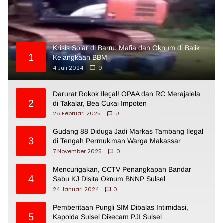
Krisis Solar di Barru: Mafia dan Oknum di Balik
1
Kelangkaan BBM
4 Juli 2024
0
Darurat Rokok Ilegal! OPAA dan RC Merajalela
2
di Takalar, Bea Cukai Impoten
26 Februari 2025
0
Gudang 88 Diduga Jadi Markas Tambang Ilegal
3
di Tengah Permukiman Warga Makassar
7 November 2025
0
Mencurigakan, CCTV Penangkapan Bandar
4
Sabu KJ Disita Oknum BNNP Sulsel
24 Januari 2024
0
Pemberitaan Pungli SIM Dibalas Intimidasi,
5
Kapolda Sulsel Dikecam PJI Sulsel