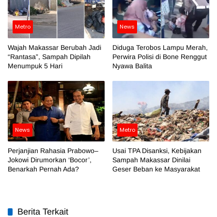
Metro
News
Wajah Makassar Berubah Jadi
Diduga Terobos Lampu Merah,
“Rantasa”, Sampah Dipilah
Perwira Polisi di Bone Renggut
Menumpuk 5 Hari
Nyawa Balita
News
Metro
Perjanjian Rahasia Prabowo–
Usai TPA Disanksi, Kebijakan
Jokowi Dirumorkan ‘Bocor’,
Sampah Makassar Dinilai
Benarkah Pernah Ada?
Geser Beban ke Masyarakat
Berita Terkait