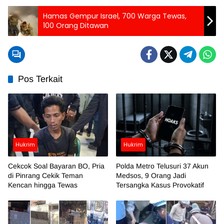
Hamas Gempur Israel, 700 Warga Tewas,
100 Orang Ditawan
Pos Terkait
Hukrim
Hukrim
Cekcok Soal Bayaran BO, Pria
Polda Metro Telusuri 37 Akun
di Pinrang Cekik Teman
Medsos, 9 Orang Jadi
Kencan hingga Tewas
Tersangka Kasus Provokatif