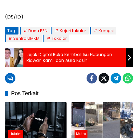
(DS/ID)
Tag:
Dana PEN
Kejari takalar
Korupsi
Sentra UMKM
Takalar
Jejak Digital Buka Kembali Isu Hubungan
Ridwan Kamil dan Aura Kasih
Pos Terkait
Hukrim
Metro