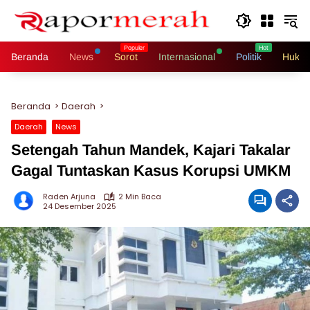
Langsung
ke
konten
Beranda
News
Sorot
Internasional
Politik
Hukri
Beranda
Daerah
Daerah
News
Setengah Tahun Mandek, Kajari Takalar
Gagal Tuntaskan Kasus Korupsi UMKM
Raden Arjuna
2 Min Baca
24 Desember 2025