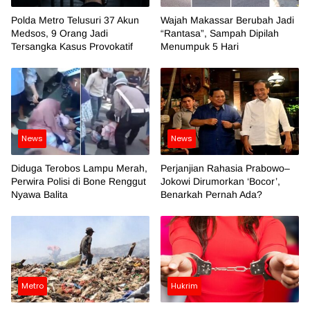
Polda Metro Telusuri 37 Akun
Wajah Makassar Berubah Jadi
Medsos, 9 Orang Jadi
“Rantasa”, Sampah Dipilah
Tersangka Kasus Provokatif
Menumpuk 5 Hari
News
News
Diduga Terobos Lampu Merah,
Perjanjian Rahasia Prabowo–
Perwira Polisi di Bone Renggut
Jokowi Dirumorkan ‘Bocor’,
Nyawa Balita
Benarkah Pernah Ada?
Metro
Hukrim