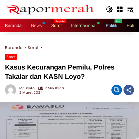
Langsung
ke
konten
Beranda
News
Sorot
Internasional
Politik
Hukri
Beranda
Sorot
Sorot
Kasus Kecurangan Pemilu, Polres
Takalar dan KASN Loyo?
Mr Dento
2 Min Baca
2 Maret 2024