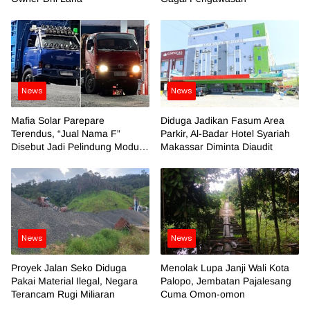
News
News
Mafia Solar Parepare
Diduga Jadikan Fasum Area
Terendus, “Jual Nama F”
Parkir, Al-Badar Hotel Syariah
Disebut Jadi Pelindung Modus
Makassar Diminta Diaudit
Kotor
News
News
Proyek Jalan Seko Diduga
Menolak Lupa Janji Wali Kota
Pakai Material Ilegal, Negara
Palopo, Jembatan Pajalesang
Terancam Rugi Miliaran
Cuma Omon-omon