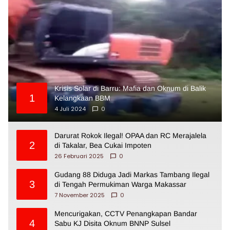
Krisis Solar di Barru: Mafia dan Oknum di Balik
1
Kelangkaan BBM
4 Juli 2024
0
Darurat Rokok Ilegal! OPAA dan RC Merajalela
2
di Takalar, Bea Cukai Impoten
26 Februari 2025
0
Gudang 88 Diduga Jadi Markas Tambang Ilegal
3
di Tengah Permukiman Warga Makassar
7 November 2025
0
Mencurigakan, CCTV Penangkapan Bandar
4
Sabu KJ Disita Oknum BNNP Sulsel