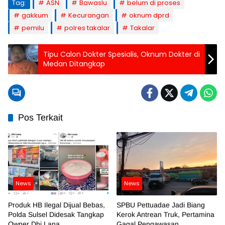
Tag:
ASN
Bawaslu
belum di proses
gakkum
Kecurangan
oknum dprd
pemilu
polres takalar
Takalar
Tipu Calon Dokter Spesialis, Oknum Dokter di
Medan Ditangkap
Pos Terkait
News
News
Produk HB Ilegal Dijual Bebas,
SPBU Pettuadae Jadi Biang
Polda Sulsel Didesak Tangkap
Kerok Antrean Truk, Pertamina
Owner Dhi Lana
Gagal Pengawasan