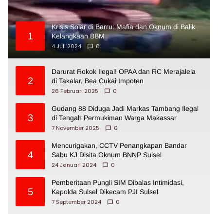
Krisis Solar di Barru: Mafia dan Oknum di Balik
1
Kelangkaan BBM
4 Juli 2024
0
Darurat Rokok Ilegal! OPAA dan RC Merajalela
2
di Takalar, Bea Cukai Impoten
26 Februari 2025
0
Gudang 88 Diduga Jadi Markas Tambang Ilegal
3
di Tengah Permukiman Warga Makassar
7 November 2025
0
Mencurigakan, CCTV Penangkapan Bandar
4
Sabu KJ Disita Oknum BNNP Sulsel
24 Januari 2024
0
Pemberitaan Pungli SIM Dibalas Intimidasi,
5
Kapolda Sulsel Dikecam PJI Sulsel
7 September 2024
0