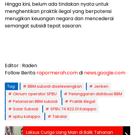
Hingga kini, belum ada tindakan nyata untuk
menghentikan praktik ilegal yang berpotensi
merugikan keuangan negara dan mencederai
semangat subsidi tepat sasaran.
Editor : Raden
Follow Berita
rapormerah.com
di
news.google.com
Tag:
BBM subsidi diselewengkan
Jeriken
Oknum operator SPBU
Pelanggaran distribusi BBM
Pelansiran BBM subsidi
Praktik illegal
Solar Subsidi
SPBU 74.922.01 Kalappo
spbu kalappo
Takalar
Laksus Curiga Uang Main di Balik Tahanan