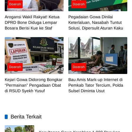
Daerah
Daerah
Arogansi Wakil Rakyat! Ketua
Pegadaian Gowa Dinilai
DPRD Bone Diduga Lempar
Keterlaluan, Nasabah Tuntut
Bosara Berisi Kue ke Staf
Solusi, Dipersulit Aturan Kaku
Daerah
Daerah
Kejari Gowa Didorong Bongkar
Bau Amis Mark-up Internet di
“Permainan” Pengadaan Obat
Pemkab Tator Tercium, Polda
di RSUD Syekh Yusuf
Sulsel Diminta Usut
Berita Terkait