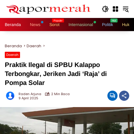
Langsung
ke
konten
Beranda
News
Sorot
Internasional
Politik
Hukri
Beranda
Daerah
Daerah
Praktik Ilegal di SPBU Kalappo
Terbongkar, Jeriken Jadi ‘Raja’ di
Pompa Solar
Raden Arjuna
2 Min Baca
9 April 2025