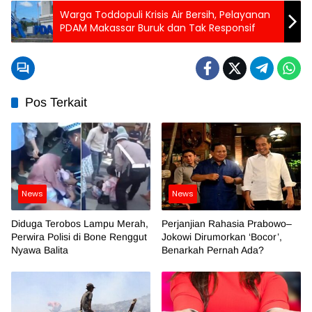
Warga Toddopuli Krisis Air Bersih, Pelayanan
PDAM Makassar Buruk dan Tak Responsif
Pos Terkait
News
News
Diduga Terobos Lampu Merah,
Perjanjian Rahasia Prabowo–
Perwira Polisi di Bone Renggut
Jokowi Dirumorkan ‘Bocor’,
Nyawa Balita
Benarkah Pernah Ada?