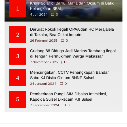
Krisis Solar di Barru: Mafia dan Oknum di Balik
1
Kelangkaan BBM
4 Juli 2024
0
Darurat Rokok Ilegal! OPAA dan RC Merajalela
2
di Takalar, Bea Cukai Impoten
26 Februari 2025
0
Gudang 88 Diduga Jadi Markas Tambang Ilegal
3
di Tengah Permukiman Warga Makassar
7 November 2025
0
Mencurigakan, CCTV Penangkapan Bandar
4
Sabu KJ Disita Oknum BNNP Sulsel
24 Januari 2024
0
Pemberitaan Pungli SIM Dibalas Intimidasi,
5
Kapolda Sulsel Dikecam PJI Sulsel
7 September 2024
0