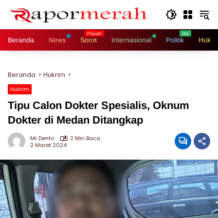
Langsung
ke
konten
Beranda
News
Sorot
Internasional
Politik
Hukri
Beranda
Hukrim
Hukrim
Tipu Calon Dokter Spesialis, Oknum
Dokter di Medan Ditangkap
Mr Dento
2 Min Baca
2 Maret 2024