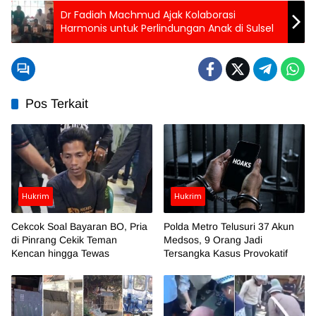
Dr Fadiah Machmud Ajak Kolaborasi
Harmonis untuk Perlindungan Anak di Sulsel
Pos Terkait
Hukrim
Hukrim
Cekcok Soal Bayaran BO, Pria
Polda Metro Telusuri 37 Akun
di Pinrang Cekik Teman
Medsos, 9 Orang Jadi
Kencan hingga Tewas
Tersangka Kasus Provokatif