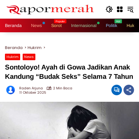
Langsung
ke
konten
Beranda
News
Sorot
Internasional
Politik
Hukri
Beranda
Hukrim
Hukrim
News
Sontoloyo! Ayah di Gowa Jadikan Anak
Kandung “Budak Seks” Selama 7 Tahun
Raden Arjuna
2 Min Baca
11 Oktober 2025