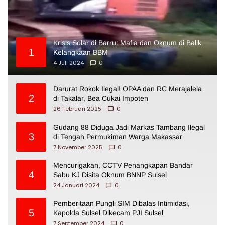
Krisis Solar di Barru: Mafia dan Oknum di Balik
1
Kelangkaan BBM
4 Juli 2024
0
Darurat Rokok Ilegal! OPAA dan RC Merajalela
2
di Takalar, Bea Cukai Impoten
26 Februari 2025
0
Gudang 88 Diduga Jadi Markas Tambang Ilegal
3
di Tengah Permukiman Warga Makassar
7 November 2025
0
Mencurigakan, CCTV Penangkapan Bandar
4
Sabu KJ Disita Oknum BNNP Sulsel
24 Januari 2024
0
Pemberitaan Pungli SIM Dibalas Intimidasi,
5
Kapolda Sulsel Dikecam PJI Sulsel
7 September 2024
0