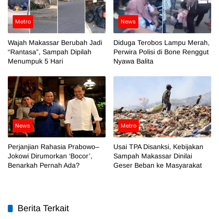
Metro
News
Wajah Makassar Berubah Jadi
Diduga Terobos Lampu Merah,
“Rantasa”, Sampah Dipilah
Perwira Polisi di Bone Renggut
Menumpuk 5 Hari
Nyawa Balita
News
Metro
Perjanjian Rahasia Prabowo–
Usai TPA Disanksi, Kebijakan
Jokowi Dirumorkan ‘Bocor’,
Sampah Makassar Dinilai
Benarkah Pernah Ada?
Geser Beban ke Masyarakat
Berita Terkait