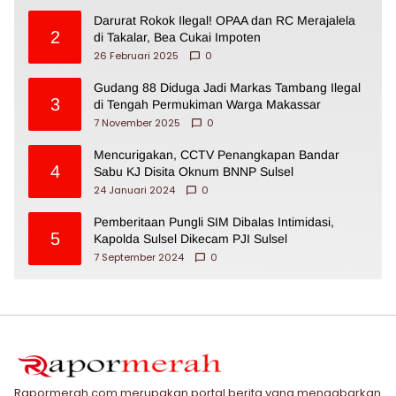
Darurat Rokok Ilegal! OPAA dan RC Merajalela
2
di Takalar, Bea Cukai Impoten
26 Februari 2025
0
Gudang 88 Diduga Jadi Markas Tambang Ilegal
3
di Tengah Permukiman Warga Makassar
7 November 2025
0
Mencurigakan, CCTV Penangkapan Bandar
4
Sabu KJ Disita Oknum BNNP Sulsel
24 Januari 2024
0
Pemberitaan Pungli SIM Dibalas Intimidasi,
5
Kapolda Sulsel Dikecam PJI Sulsel
7 September 2024
0
Rapormerah.com merupakan portal berita yang mengabarkan