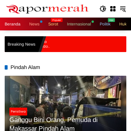
Langsung
ke
konten
Beranda
News
Sorot
Internasional
Politik
Hukri
Ungkit Isu Indonesia
Breaking News
bowo Singgung “Londo
Pindah Alam
Peristiwa
Ganggu Bini Orang, Pemuda di
Makassar Pindah Alam