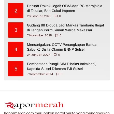
Darurat Rokok Ilegal! OPAA dan RC Merajalela
2
di Takalar, Bea Cukai Impoten
26 Februari 2025
0
Gudang 88 Diduga Jadi Markas Tambang Ilegal
3
di Tengah Permukiman Warga Makassar
7 November 2025
0
Mencurigakan, CCTV Penangkapan Bandar
4
Sabu KJ Disita Oknum BNNP Sulsel
24 Januari 2024
0
Pemberitaan Pungli SIM Dibalas Intimidasi,
5
Kapolda Sulsel Dikecam PJI Sulsel
7 September 2024
0
Rapormerah.com merupakan portal berita yang mengabarkan