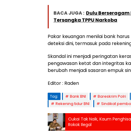
BACA JUGA :
Dulu Berseragam P
Tersangka TPPU Narkoba
Pakar keuangan menilai bank harus
deteksi dini, termasuk pada rekenin
Skandal ini menjadi peringatan kera
pengawasan ketat dan integritas k
berubah menjadi sasaran empuk sin
Editor : Raden
Tag:
Bank BNI
Bareskrim Polri
Rekening tidur BNI
Sindikat pembo
Cukai Tak Naik, Kaum Penghis
Rokok Ilegal