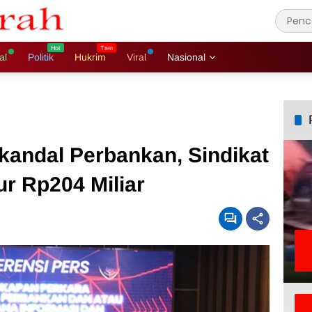
al
Politik
Hukrim
Viral
Nasional
kandal Perbankan, Sindikat
r Rp204 Miliar