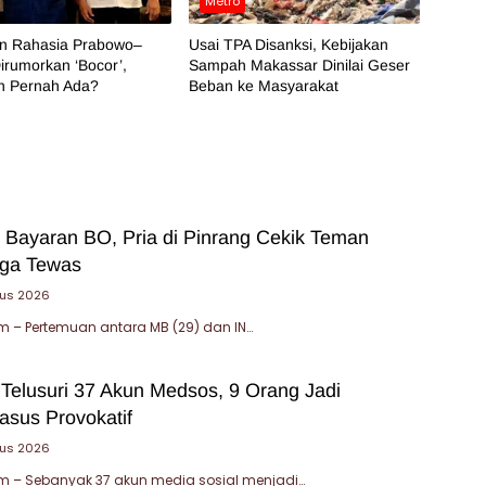
Metro
an Rahasia Prabowo–
Usai TPA Disanksi, Kebijakan
irumorkan ‘Bocor’,
Sampah Makassar Dinilai Geser
h Pernah Ada?
Beban ke Masyarakat
 Bayaran BO, Pria di Pinrang Cekik Teman
gga Tewas
tus 2026
 – Pertemuan antara MB (29) dan IN…
 Telusuri 37 Akun Medsos, 9 Orang Jadi
asus Provokatif
tus 2026
 – Sebanyak 37 akun media sosial menjadi…