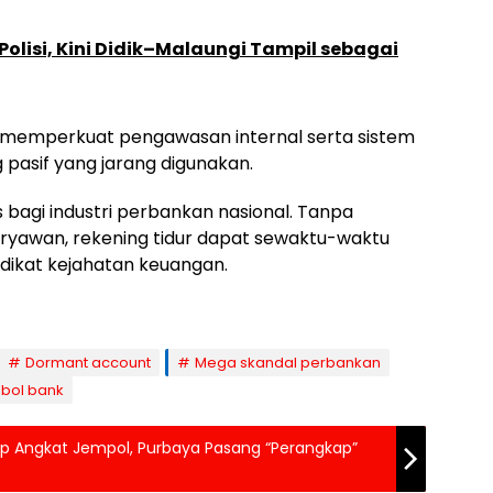
olisi, Kini Didik–Malaungi Tampil sebagai
 memperkuat pengawasan internal serta sistem
g pasif yang jarang digunakan.
s bagi industri perbankan nasional. Tanpa
aryawan, rekening tidur dapat sewaktu-waktu
dikat kejahatan keuangan.
Dormant account
Mega skandal perbankan
bol bank
ap Angkat Jempol, Purbaya Pasang “Perangkap”