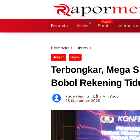
Langsung
ke
konten
Beranda
News
Sorot
Internasion
Beranda
Hukrim
Hukrim
News
Terbongkar, Mega S
Bobol Rekening Tidu
Raden Arjuna
2 Min Baca
26 September 2025