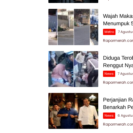
Wajah Makas
Menumpuk 5
Metro
7 Agustu
Rapormerah.com
Diduga Tero
Renggut Nya
News
7 Agustu
Rapormerah.com
Perjanjian 
Benarkah P
News
6 Agustu
Rapormerah.com