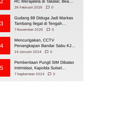
2
RC Merajalela di Takalar, Bea
Cukai Impoten
26 Februari 2025
0
Gudang 88 Diduga Jadi Markas
3
Tambang Ilegal di Tengah
Permukiman Warga Makassar
7 November 2025
0
Mencurigakan, CCTV
4
Penangkapan Bandar Sabu KJ
Disita Oknum BNNP Sulsel
24 Januari 2024
0
Pemberitaan Pungli SIM Dibalas
5
Intimidasi, Kapolda Sulsel
Dikecam PJI Sulsel
7 September 2024
0