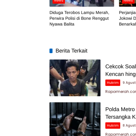
News
News
Diduga Terobos Lampu Merah,
Perjanji
Perwira Polisi di Bone Renggut
Jokowi D
Nyawa Balita
Benarka
Berita Terkait
Cekcok Soal
Kencan hin
Hukrim
9 Agus
Rapormerah.com
Polda Metro
Tersangka K
Hukrim
8 Agus
Rapormerah.com