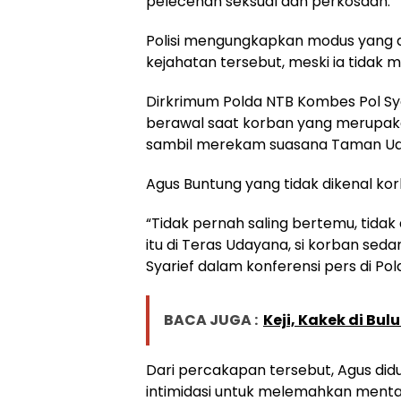
pelecehan seksual dan perkosaan.
Polisi mengungkapkan modus yang d
kejahatan tersebut, meski ia tidak m
Dirkrimum Polda NTB Kombes Pol Sy
berawal saat korban yang merupaka
sambil merekam suasana Taman Ud
Agus Buntung yang tidak dikenal k
“Tidak pernah saling bertemu, tidak
itu di Teras Udayana, si korban se
Syarief dalam konferensi pers di Pol
BACA JUGA :
Keji, Kakek di Bu
Dari percakapan tersebut, Agus did
intimidasi untuk melemahkan menta