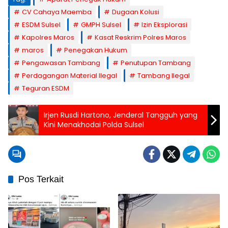
CV Cahaya Maemba
Dugaan Kolusi
ESDM Sulsel
GMPH Sulsel
Izin Eksplorasi
Kapolres Maros
Kasat Reskrim Polres Maros
maros
Penegakan Hukum
Pengawasan Tambang
Penutupan Tambang
Perdagangan Material Ilegal
Tambang Ilegal
Teguran ESDM
Irjen Rusdi Hartono, Jenderal Tangguh yang
Kini Menakhodai Polda Sulsel
Pos Terkait