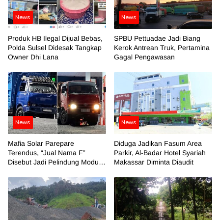
News
News
Produk HB Ilegal Dijual Bebas,
SPBU Pettuadae Jadi Biang
Polda Sulsel Didesak Tangkap
Kerok Antrean Truk, Pertamina
Owner Dhi Lana
Gagal Pengawasan
News
News
Mafia Solar Parepare
Diduga Jadikan Fasum Area
Terendus, “Jual Nama F”
Parkir, Al-Badar Hotel Syariah
Disebut Jadi Pelindung Modus
Makassar Diminta Diaudit
Kotor