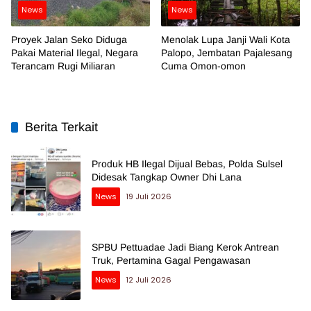
News
News
Proyek Jalan Seko Diduga
Menolak Lupa Janji Wali Kota
Pakai Material Ilegal, Negara
Palopo, Jembatan Pajalesang
Terancam Rugi Miliaran
Cuma Omon-omon
Berita Terkait
Produk HB Ilegal Dijual Bebas, Polda Sulsel
Didesak Tangkap Owner Dhi Lana
News
19 Juli 2026
SPBU Pettuadae Jadi Biang Kerok Antrean
Truk, Pertamina Gagal Pengawasan
News
12 Juli 2026