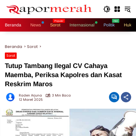
Langsung
ke
konten
Beranda
News
Sorot
Internasional
Politik
Hukri
Beranda
Sorot
Sorot
Tutup Tambang Ilegal CV Cahaya
Maemba, Periksa Kapolres dan Kasat
Reskrim Maros
Raden Arjuna
3 Min Baca
12 Maret 2025