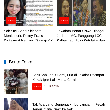
News
News
Sok Suci Sentil Skincare
Jawaban Benar Siswa Dibegal
Menkuncrit, Fenny Frans
Juri dan MC, Panggung LCC di
Diskakmat Netizen: “Samaji Ko”
Kalbar Jadi Bukti Ketidakadilan
Berita Terkait
Baru Sah Jadi Suami, Pria di Takalar Ditampar
Kakak Ipar Lalu Minta Cerai
News
1 Juli 2026
Tak Ada yang Menjenguk, Ibu Lansia Ini Pecah
Tangis: “Rita, Sakit’ka Nak”