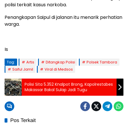
polisi terkait kasus narkoba.
Penangkapan Saipul di jalanan itu menarik perhatian
warga.
Is
Tag:
Artis
Ditangkap Polisi
Polsek Tambora
Saiful Jamil
Viral di Medsos
Polisi Sita 5.352 Knalpot Brong, Kapolrestabes
Makassar Bakal Sulap Jadi Tugu
Pos Terkait