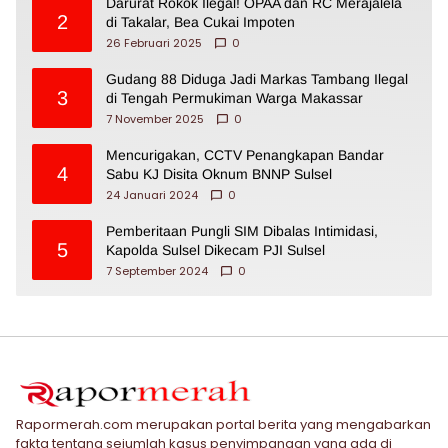
Darurat Rokok Ilegal! OPAA dan RC Merajalela
2
di Takalar, Bea Cukai Impoten
26 Februari 2025
0
Gudang 88 Diduga Jadi Markas Tambang Ilegal
3
di Tengah Permukiman Warga Makassar
7 November 2025
0
Mencurigakan, CCTV Penangkapan Bandar
4
Sabu KJ Disita Oknum BNNP Sulsel
24 Januari 2024
0
Pemberitaan Pungli SIM Dibalas Intimidasi,
5
Kapolda Sulsel Dikecam PJI Sulsel
7 September 2024
0
Rapormerah.com merupakan portal berita yang mengabarkan
fakta tentang sejumlah kasus penyimpangan yang ada di