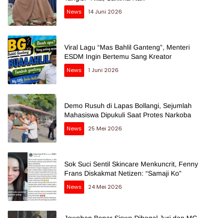
News
14 Juni 2026
Viral Lagu “Mas Bahlil Ganteng”, Menteri
ESDM Ingin Bertemu Sang Kreator
News
1 Juni 2026
Demo Rusuh di Lapas Bollangi, Sejumlah
Mahasiswa Dipukuli Saat Protes Narkoba
News
25 Mei 2026
Sok Suci Sentil Skincare Menkuncrit, Fenny
Frans Diskakmat Netizen: “Samaji Ko”
News
24 Mei 2026
Jawaban Benar Siswa Dibegal Juri dan MC,