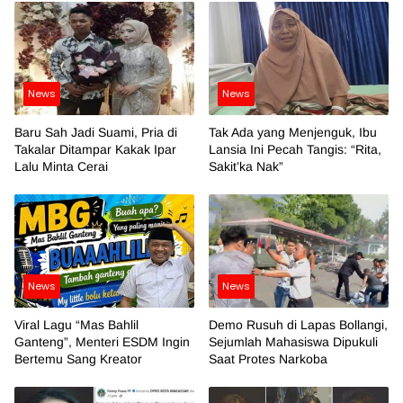
News
News
Baru Sah Jadi Suami, Pria di
Tak Ada yang Menjenguk, Ibu
Takalar Ditampar Kakak Ipar
Lansia Ini Pecah Tangis: “Rita,
Lalu Minta Cerai
Sakit’ka Nak”
News
News
Viral Lagu “Mas Bahlil
Demo Rusuh di Lapas Bollangi,
Ganteng”, Menteri ESDM Ingin
Sejumlah Mahasiswa Dipukuli
Bertemu Sang Kreator
Saat Protes Narkoba