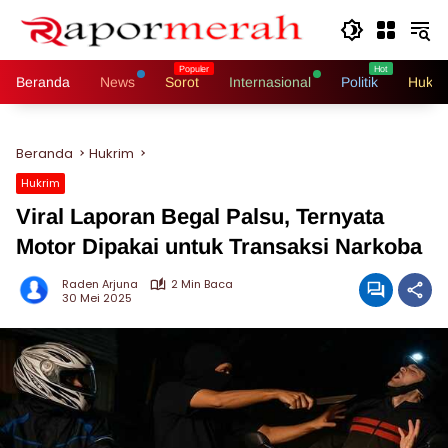
Langsung
ke
konten
Beranda
News
Sorot
Internasional
Politik
Hukri
Beranda
Hukrim
Hukrim
Viral Laporan Begal Palsu, Ternyata
Motor Dipakai untuk Transaksi Narkoba
Raden Arjuna
2 Min Baca
30 Mei 2025