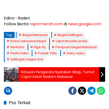
Editor : Raden
Follow Berita
rapormerah.com
di
news.google.com
Tag:
Begal Makassar
Begal Settingan
Kasus rekayasa begal
Laporan palsu polisi
Narkoba
Nge-fly
Penipuan begal Makassar
Pesta Sabu
Polsek Tallo
Sabu-sabu
Settingan begal viral
Ratusan Pengacara Nyatakan Sikap, Tuntut
Copot Kasat Reskrim Makassar
Pos Terkait