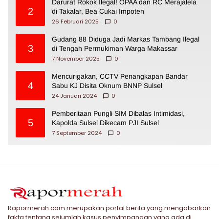
Darurat Rokok Ilegal! OPAA dan RC Merajalela
2
di Takalar, Bea Cukai Impoten
26 Februari 2025
0
Gudang 88 Diduga Jadi Markas Tambang Ilegal
3
di Tengah Permukiman Warga Makassar
7 November 2025
0
Mencurigakan, CCTV Penangkapan Bandar
4
Sabu KJ Disita Oknum BNNP Sulsel
24 Januari 2024
0
Pemberitaan Pungli SIM Dibalas Intimidasi,
5
Kapolda Sulsel Dikecam PJI Sulsel
7 September 2024
0
Rapormerah.com merupakan portal berita yang mengabarkan
fakta tentang sejumlah kasus penyimpangan yang ada di