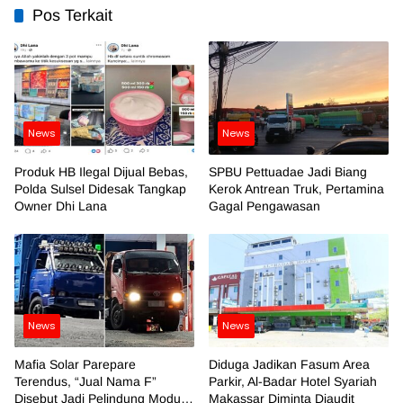
Pos Terkait
News
News
Produk HB Ilegal Dijual Bebas,
SPBU Pettuadae Jadi Biang
Polda Sulsel Didesak Tangkap
Kerok Antrean Truk, Pertamina
Owner Dhi Lana
Gagal Pengawasan
News
News
Mafia Solar Parepare
Diduga Jadikan Fasum Area
Terendus, “Jual Nama F”
Parkir, Al-Badar Hotel Syariah
Disebut Jadi Pelindung Modus
Makassar Diminta Diaudit