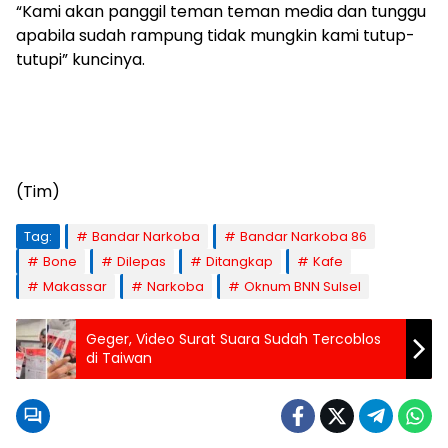
“Kami akan panggil teman teman media dan tunggu
apabila sudah rampung tidak mungkin kami tutup-
tutupi” kuncinya.
(Tim)
Tag:
Bandar Narkoba
Bandar Narkoba 86
Bone
Dilepas
Ditangkap
Kafe
Makassar
Narkoba
Oknum BNN Sulsel
Geger, Video Surat Suara Sudah Tercoblos
di Taiwan