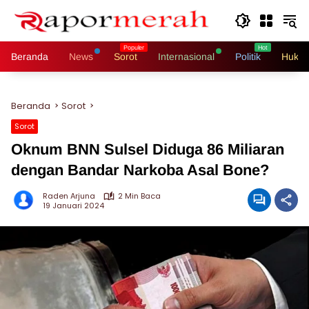
Langsung
ke
konten
Beranda
News
Sorot
Internasional
Politik
Hukri
Beranda
Sorot
Sorot
Oknum BNN Sulsel Diduga 86 Miliaran
dengan Bandar Narkoba Asal Bone?
Raden Arjuna
2 Min Baca
19 Januari 2024