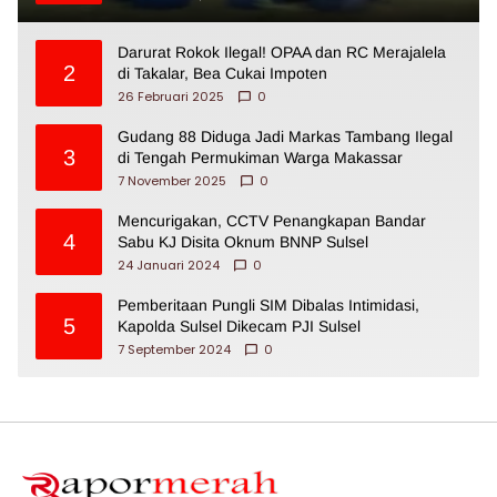
Darurat Rokok Ilegal! OPAA dan RC Merajalela
2
di Takalar, Bea Cukai Impoten
26 Februari 2025
0
Gudang 88 Diduga Jadi Markas Tambang Ilegal
3
di Tengah Permukiman Warga Makassar
7 November 2025
0
Mencurigakan, CCTV Penangkapan Bandar
4
Sabu KJ Disita Oknum BNNP Sulsel
24 Januari 2024
0
Pemberitaan Pungli SIM Dibalas Intimidasi,
5
Kapolda Sulsel Dikecam PJI Sulsel
7 September 2024
0