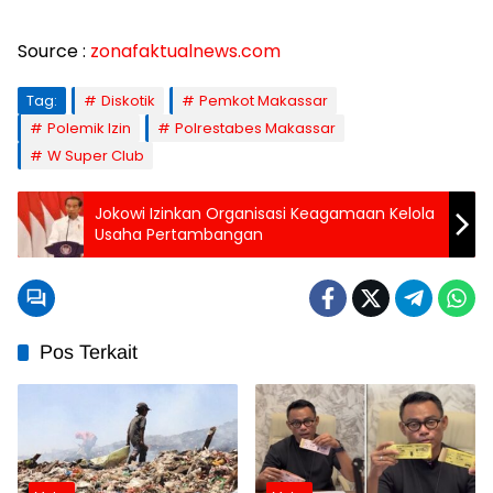
Source :
zonafaktualnews.com
Tag:
Diskotik
Pemkot Makassar
Polemik Izin
Polrestabes Makassar
W Super Club
Jokowi Izinkan Organisasi Keagamaan Kelola
Usaha Pertambangan
Pos Terkait