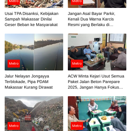
Metro
Metro
Usai TPA Disanksi, Kebijakan
Jangan Asal Bayar Parkir,
Sampah Makassar Dinilai
Kenali Dua Warna Karcis
Geser Beban ke Masyarakat
Resmi yang Berlaku di
Makassar
Metro
Metro
Jalur Nelayan Jongayya
ACW Minta Kejari Usut Semua
Terblokade, Pipa PDAM
Paket Jalan Beton Parepare
Makassar Kurang Dirawat
2025, Jangan Hanya Fokus
Temuan BPK
Metro
Metro