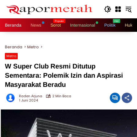
Langsung
ke
konten
Beranda
News
Sorot
Internasional
Politik
Hukri
Beranda
Metro
Metro
W Super Club Resmi Ditutup
Sementara: Polemik Izin dan Aspirasi
Masyarakat Beradu
Raden Arjuna
2 Min Baca
1 Juni 2024