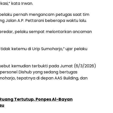
asi,” kata Irwan.
pelaku pernah mengancam petugas saat tim
g Jalan A.P. Pettarani beberapa waktu lalu.
beredar, pelaku sempat melontarkan ancaman
idak ketemu di Urip Sumoharjo,” ujar pelaku
but kemudian terbukti pada Jumat (6/3/2026)
 personel Dishub yang sedang bertugas
umoharjo, tepatnya di depan AAS Building, dan
 Ruang Tertutup, Ponpes Al-Bayan
su