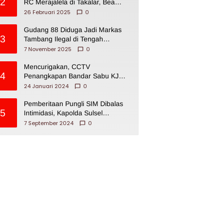
2
RC Merajalela di Takalar, Bea
Cukai Impoten
26 Februari 2025
0
Gudang 88 Diduga Jadi Markas
3
Tambang Ilegal di Tengah
Permukiman Warga Makassar
7 November 2025
0
Mencurigakan, CCTV
4
Penangkapan Bandar Sabu KJ
Disita Oknum BNNP Sulsel
24 Januari 2024
0
Pemberitaan Pungli SIM Dibalas
5
Intimidasi, Kapolda Sulsel
Dikecam PJI Sulsel
7 September 2024
0