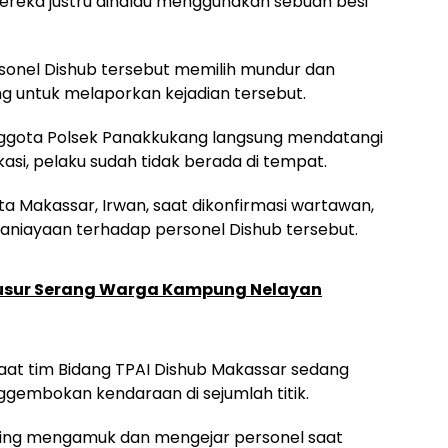
ereka justru dihalau menggunakan sebuah besi
ersonel Dishub tersebut memilih mundur dan
g untuk melaporkan kejadian tersebut.
nggota Polsek Panakkukang langsung mendatangi
kasi, pelaku sudah tidak berada di tempat.
ta Makassar, Irwan, saat dikonfirmasi wartawan,
niayaan terhadap personel Dishub tersebut.
Busur Serang Warga Kampung Nelayan
i saat tim Bidang TPAI Dishub Makassar sedang
embokan kendaraan di sejumlah titik.
ring mengamuk dan mengejar personel saat