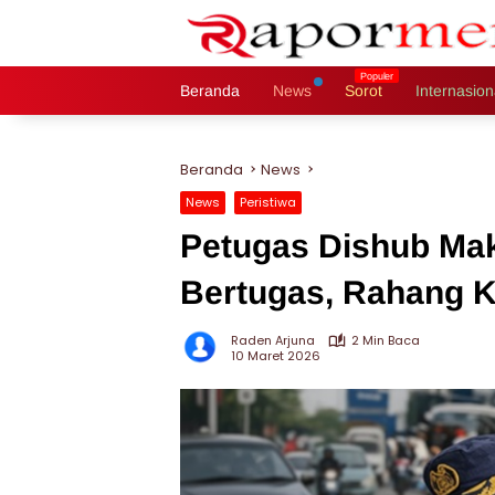
Langsung
ke
konten
Beranda
News
Sorot
Internasion
Beranda
News
News
Peristiwa
Petugas Dishub Mak
Bertugas, Rahang 
Raden Arjuna
2 Min Baca
10 Maret 2026