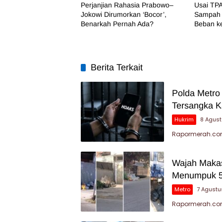
Perjanjian Rahasia Prabowo–
Usai TPA
Jokowi Dirumorkan ‘Bocor’,
Sampah 
Benarkah Pernah Ada?
Beban k
Berita Terkait
Polda Metro
Tersangka K
Hukrim
8 Agus
Rapormerah.com
Wajah Makas
Menumpuk 5
Metro
7 Agustu
Rapormerah.com