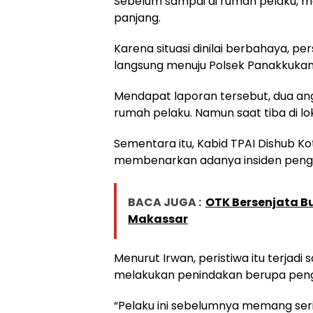
Sebelum sampai di rumah pelaku, m
panjang.
Karena situasi dinilai berbahaya, p
langsung menuju Polsek Panakkukan
Mendapat laporan tersebut, dua a
rumah pelaku. Namun saat tiba di lo
Sementara itu, Kabid TPAI Dishub Ko
membenarkan adanya insiden penga
BACA JUGA :
OTK Bersenjata 
Makassar
Menurut Irwan, peristiwa itu terjad
melakukan penindakan berupa pengg
“Pelaku ini sebelumnya memang se