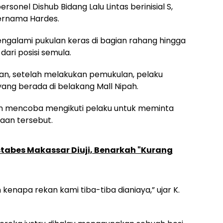
onel Dishub Bidang Lalu Lintas berinisial S,
bernama Hardes.
ngalami pukulan keras di bagian rahang hingga
ri posisi semula.
kan, setelah melakukan pemukulan, pelaku
ang berada di belakang Mall Nipah.
n mencoba mengikuti pelaku untuk meminta
aan tersebut.
estabes Makassar Diuji, Benarkah "Kurang
enapa rekan kami tiba-tiba dianiaya,” ujar K.