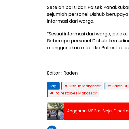
Setelah polisi dari Polsek Panakku
sejumlah personel Dishub berupay
informasi dari warga.
“Sesuai informasi dari warga, pelak
Beberapa personel Dishub kemud
menggunakan mobil ke Polrestabes 
Editor : Raden
Tag:
Dishub Makassar
Jalan Ur
Polrestabes Makassar
Anggaran MBG di Sinjai Diperta