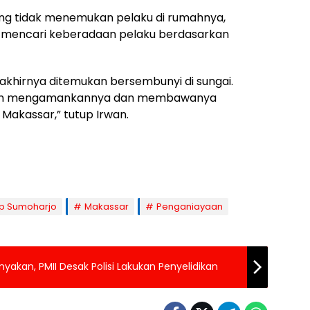
kang tidak menemukan pelaku di rumahnya,
a mencari keberadaan pelaku berdasarkan
u akhirnya ditemukan bersembunyi di sungai.
ian mengamankannya dan membawanya
Makassar,” tutup Irwan.
ip Sumoharjo
Makassar
Penganiayaan
nyakan, PMII Desak Polisi Lakukan Penyelidikan