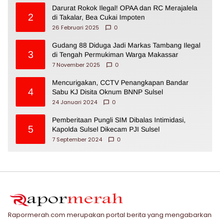
Darurat Rokok Ilegal! OPAA dan RC Merajalela
2
di Takalar, Bea Cukai Impoten
26 Februari 2025
0
Gudang 88 Diduga Jadi Markas Tambang Ilegal
3
di Tengah Permukiman Warga Makassar
7 November 2025
0
Mencurigakan, CCTV Penangkapan Bandar
4
Sabu KJ Disita Oknum BNNP Sulsel
24 Januari 2024
0
Pemberitaan Pungli SIM Dibalas Intimidasi,
5
Kapolda Sulsel Dikecam PJI Sulsel
7 September 2024
0
Rapormerah.com merupakan portal berita yang mengabarkan