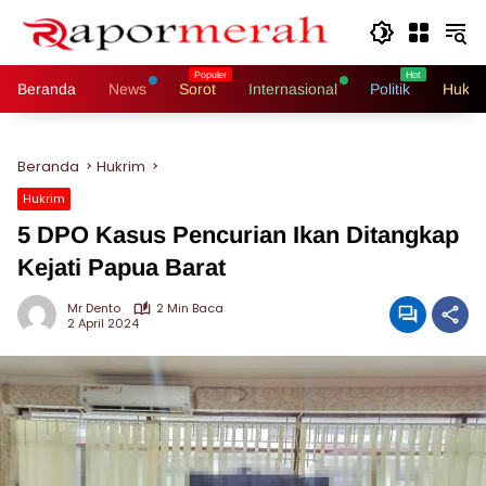
Langsung
ke
konten
Beranda
News
Sorot
Internasional
Politik
Hukri
Beranda
Hukrim
Hukrim
5 DPO Kasus Pencurian Ikan Ditangkap
Kejati Papua Barat
Mr Dento
2 Min Baca
2 April 2024