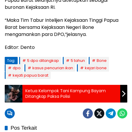
Papua Barat selanjutnya ditetapkan sebagai
buronan Kejaksaan RI.
“Maka Tim Tabur Intelijen Kejaksaan Tinggi Papua
Barat bersama Kejaksaan Negeri Bone
mengamankan para DPO,”jelasnya.
Editor: Dento
Tag:
5 dpo ditangkap
5 tahun
Bone
dpo
kasus pencurian ikan
kejari bone
kejati papua barat
Ketua Kelompok Tani Kampung Bayam
Ditangkap Paksa Polisi
Pos Terkait