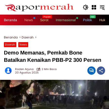
Langsung
ke
konten
Beranda
News
Sorot
Internasional
Politik
Hukri
Beranda
Daerah
Daerah
News
Demo Memanas, Pemkab Bone
Batalkan Kenaikan PBB-P2 300 Persen
Raden Arjuna
2 Min Baca
20 Agustus 2025