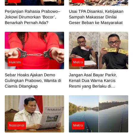
Perjanjian Rahasia Prabowo–
Usai TPA Disanksi, Kebijakan
Jokowi Dirumorkan ‘Bocor’,
Sampah Makassar Dinilai
Benarkah Pernah Ada?
Geser Beban ke Masyarakat
Hukrim
Metro
Sebar Hoaks Ajakan Demo
Jangan Asal Bayar Parkir,
Gulingkan Prabowo, Wanita di
Kenali Dua Warna Karcis
Ciamis Ditangkap
Resmi yang Berlaku di
Makassar
Nasional
Metro