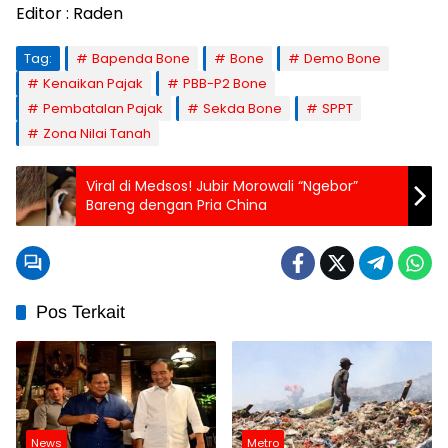
Editor : Raden
Tag:
Bapenda Bone
Bone
Demo Bone
Kenaikan Pajak
PBB-P2 Bone
Pembatalan Pajak
Sekda Bone
SPPT
Zona Nilai Tanah
Viral di Medsos! Jubir Morowali “Ngebor”
Bareng dengan Pria China
Pos Terkait
News
Metro