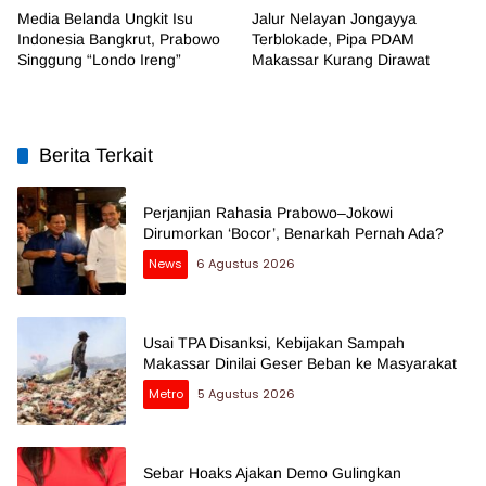
Media Belanda Ungkit Isu
Jalur Nelayan Jongayya
Indonesia Bangkrut, Prabowo
Terblokade, Pipa PDAM
Singgung “Londo Ireng”
Makassar Kurang Dirawat
Berita Terkait
Perjanjian Rahasia Prabowo–Jokowi
Dirumorkan ‘Bocor’, Benarkah Pernah Ada?
News
6 Agustus 2026
Usai TPA Disanksi, Kebijakan Sampah
Makassar Dinilai Geser Beban ke Masyarakat
Metro
5 Agustus 2026
Sebar Hoaks Ajakan Demo Gulingkan