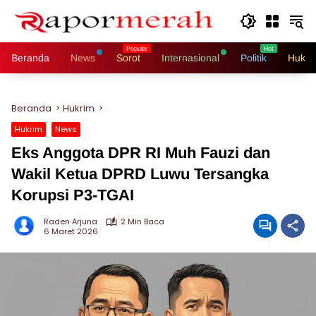
Langsung
ke
konten
Beranda
News
Sorot
Internasional
Politik
Hukri
Beranda
Hukrim
Hukrim
News
Eks Anggota DPR RI Muh Fauzi dan
Wakil Ketua DPRD Luwu Tersangka
Korupsi P3-TGAI
Raden Arjuna
2 Min Baca
6 Maret 2026