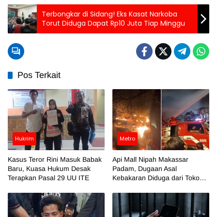
Terbongkar di Sidang! Eks Kasat Narkoba
Torut Diduga Dapat Rp10 Juta Tiap Minggu
Pos Terkait
Hukrim
Metro
Kasus Teror Rini Masuk Babak
Api Mall Nipah Makassar
Baru, Kuasa Hukum Desak
Padam, Dugaan Asal
Terapkan Pasal 29 UU ITE
Kebakaran Diduga dari Toko
Azko