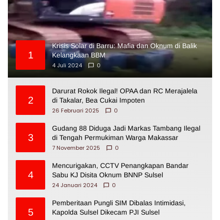
Krisis Solar di Barru: Mafia dan Oknum di Balik
1
Kelangkaan BBM
4 Juli 2024
0
Darurat Rokok Ilegal! OPAA dan RC Merajalela
2
di Takalar, Bea Cukai Impoten
26 Februari 2025
0
Gudang 88 Diduga Jadi Markas Tambang Ilegal
3
di Tengah Permukiman Warga Makassar
7 November 2025
0
Mencurigakan, CCTV Penangkapan Bandar
4
Sabu KJ Disita Oknum BNNP Sulsel
24 Januari 2024
0
Pemberitaan Pungli SIM Dibalas Intimidasi,
5
Kapolda Sulsel Dikecam PJI Sulsel