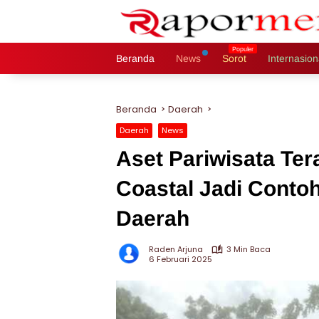
Langsung
ke
konten
Beranda
News
Sorot
Internasion
Beranda
Daerah
Daerah
News
Aset Pariwisata Te
Coastal Jadi Conto
Daerah
Raden Arjuna
3 Min Baca
6 Februari 2025