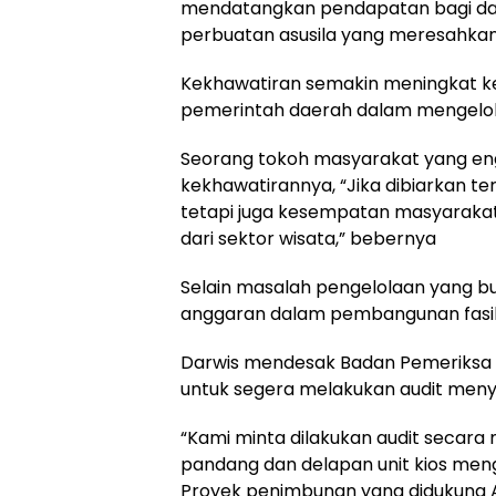
mendatangkan pendapatan bagi daer
perbuatan asusila yang meresahkan
Kekhawatiran semakin meningkat ke
pemerintah daerah dalam mengelola 
Seorang tokoh masyarakat yang 
kekhawatirannya, “Jika dibiarkan ter
tetapi juga kesempatan masyaraka
dari sektor wisata,” bebernya
Selain masalah pengelolaan yang 
anggaran dalam pembangunan fasili
Darwis mendesak Badan Pemeriksa 
untuk segera melakukan audit meny
“Kami minta dilakukan audit secara 
pandang dan delapan unit kios men
Proyek penimbunan yang didukung 