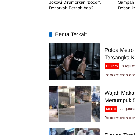
Jokowi Dirumorkan ‘Bocor’,
Sampah 
Benarkah Pernah Ada?
Beban k
Berita Terkait
Polda Metro
Tersangka K
Hukrim
8 Agus
Rapormerah.com
Wajah Makas
Menumpuk 5
Metro
7 Agustu
Rapormerah.com