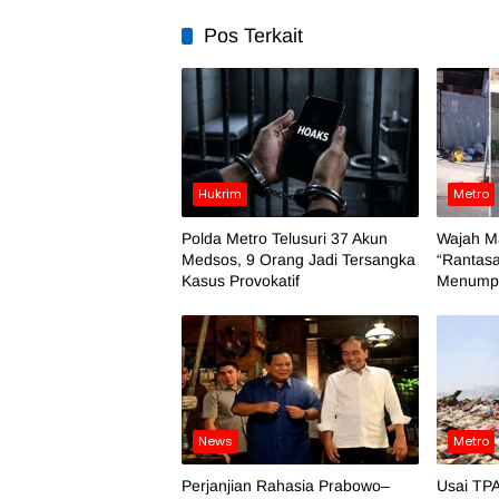
Pos Terkait
Hukrim
Metro
Polda Metro Telusuri 37 Akun
Wajah M
Medsos, 9 Orang Jadi Tersangka
“Rantasa
Kasus Provokatif
Menumpu
News
Metro
Perjanjian Rahasia Prabowo–
Usai TPA