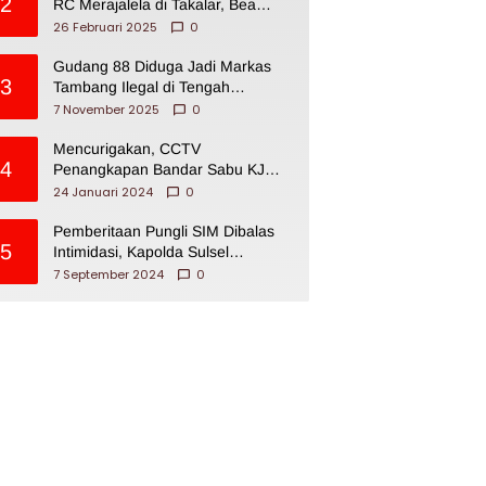
2
RC Merajalela di Takalar, Bea
Cukai Impoten
26 Februari 2025
0
Gudang 88 Diduga Jadi Markas
3
Tambang Ilegal di Tengah
Permukiman Warga Makassar
7 November 2025
0
Mencurigakan, CCTV
4
Penangkapan Bandar Sabu KJ
Disita Oknum BNNP Sulsel
24 Januari 2024
0
Pemberitaan Pungli SIM Dibalas
5
Intimidasi, Kapolda Sulsel
Dikecam PJI Sulsel
7 September 2024
0