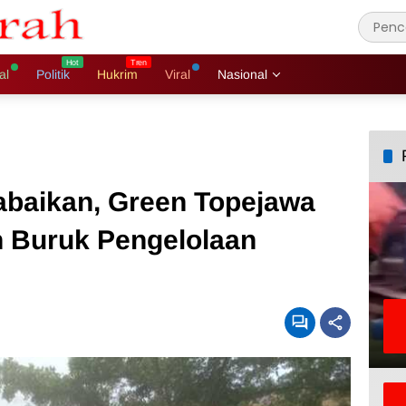
al
Politik
Hukrim
Viral
Nasional
rabaikan, Green Topejawa
h Buruk Pengelolaan